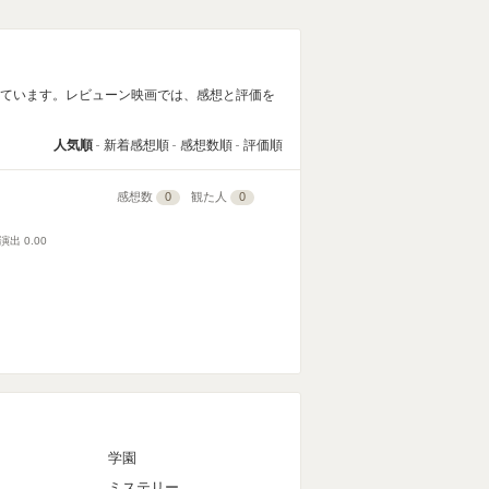
しています。レビューン映画では、感想と評価を
人気順
新着感想順
感想数順
評価順
感想数
0
観た人
0
演出
0.00
マ
学園
ミステリー