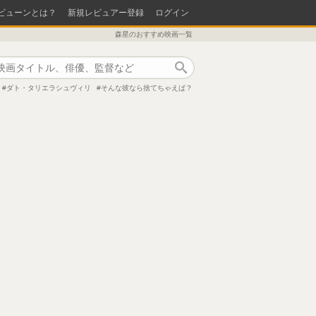
ビューンとは？
新規レビュアー登録
ログイン
森星のおすすめ映画一覧
作品検索
ダト・タリエラシュヴィリ
そんな彼なら捨てちゃえば？