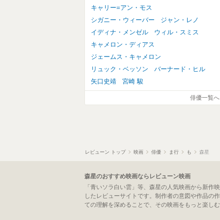
キャリー=アン・モス
シガニー・ウィーバー
ジャン・レノ
イディナ・メンゼル
ウィル・スミス
キャメロン・ディアス
ジェームス・キャメロン
リュック・ベッソン
バーナード・ヒル
矢口史靖
宮崎 駿
俳優一覧へ
レビューン トップ
映画
俳優
ま行
も
森星
森星のおすすめ映画ならレビューン映画
「青いソラ白い雲」等、森星の人気映画から新作映
したレビューサイトです。制作者の意図や作品の作
ての理解を深めることで、その映画をもっと楽しむ