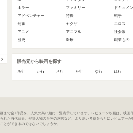
ホラー
ファミリー
ドキュメ
アドベンチャー
特撮
戦争
刑事
ヤクザ
エロス
アニメ
アニマル
社会派
歴史
医療
職業もの
販売元から映画を探す
あ行
か行
さ行
た行
な行
は行
画まで全1作品を、人気の高い順に一覧表示しています。レビューン映画は、映画
られた時代背景、登場人物の台詞の意味など、より深い考察をもとにレビュアーが
ことができるのではないでしょうか。