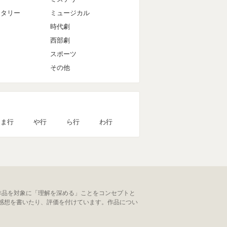
ンタリー
ミュージカル
時代劇
西部劇
スポーツ
その他
ま行
や行
ら行
わ行
作品を対象に「理解を深める」ことをコンセプトと
感想を書いたり、評価を付けています。作品につい