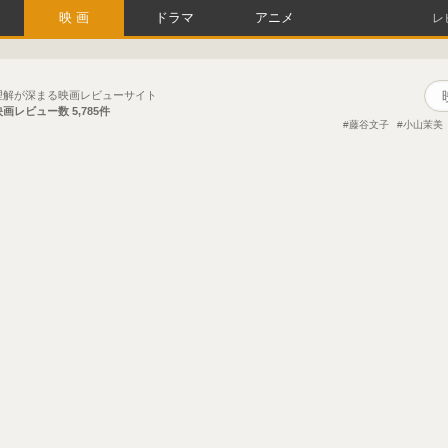
映画
ドラマ
アニメ
レ
理解が深まる映画レビューサイト
映画レビュー数
5,785件
藤谷文子
小山茉美