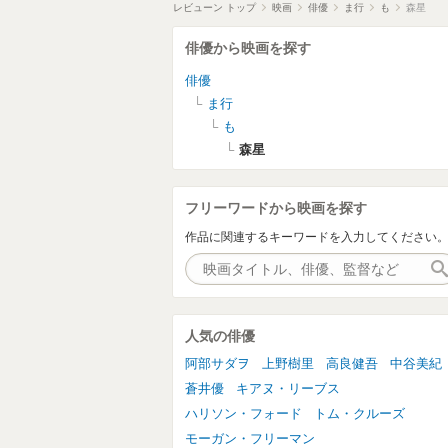
レビューン トップ
映画
俳優
ま行
も
森星
俳優から映画を探す
俳優
ま行
も
森星
フリーワードから映画を探す
作品に関連するキーワードを入力してください
人気の俳優
阿部サダヲ
上野樹里
高良健吾
中谷美紀
蒼井優
キアヌ・リーブス
ハリソン・フォード
トム・クルーズ
モーガン・フリーマン