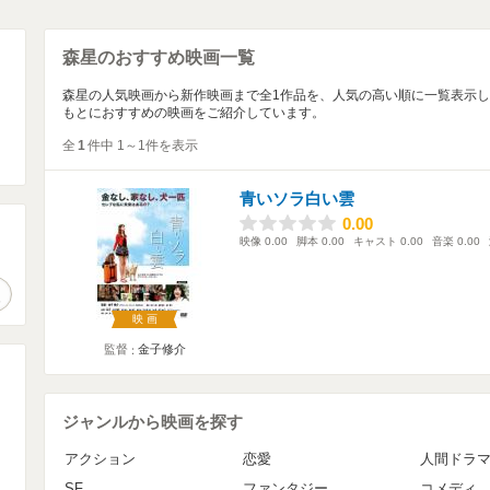
森星のおすすめ映画一覧
森星の人気映画から新作映画まで全1作品を、人気の高い順に一覧表示
もとにおすすめの映画をご紹介しています。
全
1
件中 1～1件を表示
青いソラ白い雲
0.00
0.00
映像
0.00
脚本
0.00
キャスト
0.00
音楽
0.00
。
作品検索
映画
監督
金子修介
ジャンルから映画を探す
アクション
恋愛
人間ドラ
SF
ファンタジー
コメディ