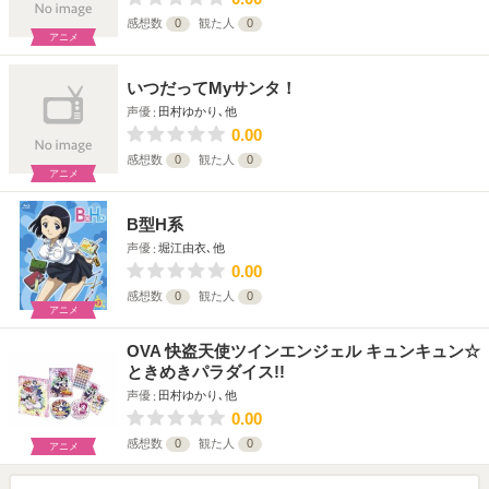
感想数
0
観た人
0
アニメ
いつだってMyサンタ！
声優
田村ゆかり､他
0.00
感想数
0
観た人
0
アニメ
B型H系
声優
堀江由衣､他
0.00
感想数
0
観た人
0
アニメ
OVA 快盗天使ツインエンジェル キュンキュン☆
ときめきパラダイス!!
声優
田村ゆかり､他
0.00
感想数
0
観た人
0
アニメ