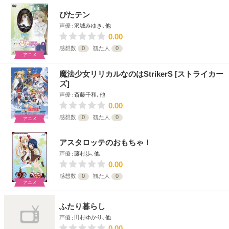
ぴたテン
声優
沢城みゆき､他
0.00
感想数
0
観た人
0
アニメ
魔法少女リリカルなのはStrikerS [ストライカー
ズ]
声優
斎藤千和､他
0.00
感想数
0
観た人
0
アニメ
アスタロッテのおもちゃ！
声優
藤村歩､他
0.00
感想数
0
観た人
0
アニメ
ふたり暮らし
声優
田村ゆかり､他
0.00