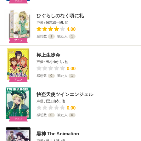
アニメ
ひぐらしのなく頃に礼
声優
保志総一朗､他
4.00
感想数
1
観た人
1
アニメ
極上生徒会
声優
田村ゆかり､他
0.00
感想数
0
観た人
1
アニメ
快盗天使ツインエンジェル
声優
堀江由衣､他
0.00
感想数
0
観た人
0
アニメ
黒神 The Animation
声優
浪川大輔､他