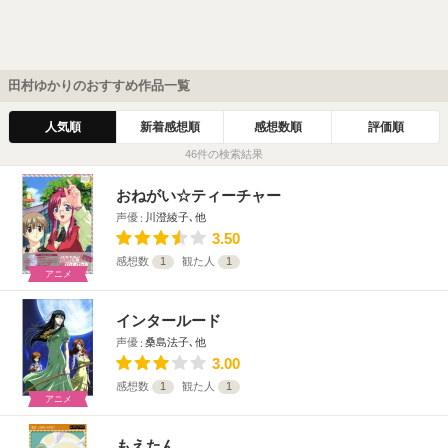
田村ゆかりのおすすめ作品一覧
人気順
新着感想順
感想数順
評価順
46件の検索結果
おねがい☆ティーチャー
声優
川澄綾子､他
3.50
感想数
1
観た人
1
アニメ
インタールード
声優
桑島法子､他
3.00
感想数
1
観た人
1
アニメ
もえたん