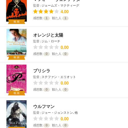
監督
ジェームズ・マクティーグ
4.00
感想数
1
観た人
1
映画
オレンジと太陽
監督
ジム・ローチ
0.00
感想数
0
観た人
0
映画
プリシラ
監督
ステファン・エリオット
0.00
感想数
0
観た人
0
映画
ウルフマン
監督
ジョー・ジョンストン､他
0.00
感想数
0
観た人
0