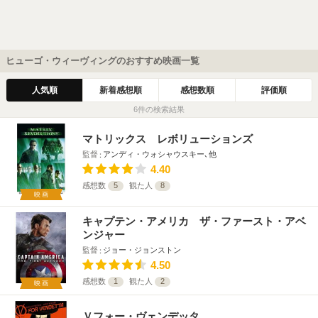
ヒューゴ・ウィーヴィングのおすすめ映画一覧
人気順
新着感想順
感想数順
評価順
6件の検索結果
マトリックス レボリューションズ
監督
アンディ・ウォシャウスキー､他
4.40
感想数
5
観た人
8
映画
キャプテン・アメリカ ザ・ファースト・アベ
ンジャー
監督
ジョー・ジョンストン
4.50
感想数
1
観た人
2
映画
Ｖフォー・ヴェンデッタ