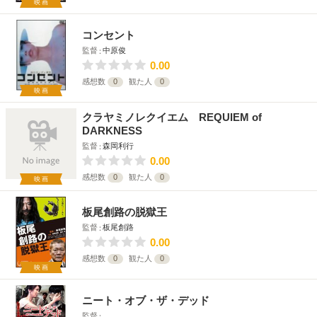
映画
コンセント
監督
中原俊
0.00
感想数
0
観た人
0
映画
クラヤミノレクイエム REQUIEM of
DARKNESS
監督
森岡利行
0.00
感想数
0
観た人
0
映画
板尾創路の脱獄王
監督
板尾創路
0.00
感想数
0
観た人
0
映画
ニート・オブ・ザ・デッド
監督