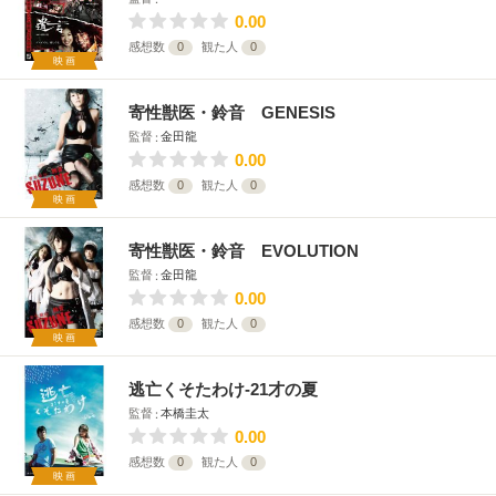
0.00
感想数
0
観た人
0
映画
寄性獣医・鈴音 GENESIS
監督
金田龍
0.00
感想数
0
観た人
0
映画
寄性獣医・鈴音 EVOLUTION
監督
金田龍
0.00
感想数
0
観た人
0
映画
逃亡くそたわけ-21才の夏
監督
本橋圭太
0.00
感想数
0
観た人
0
映画