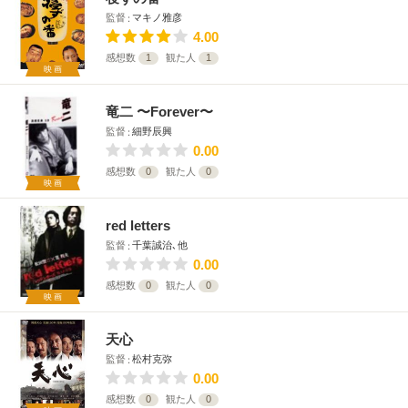
監督
マキノ雅彦
4.00
感想数
1
観た人
1
映画
竜二 〜Forever〜
監督
細野辰興
0.00
感想数
0
観た人
0
映画
red letters
監督
千葉誠治､他
0.00
感想数
0
観た人
0
映画
天心
監督
松村克弥
0.00
感想数
0
観た人
0