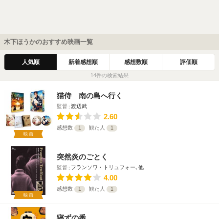
木下ほうかのおすすめ映画一覧
人気順
新着感想順
感想数順
評価順
14件の検索結果
猫侍 南の島へ行く
監督
渡辺武
2.60
感想数
1
観た人
1
映画
突然炎のごとく
監督
フランソワ・トリュフォー､他
4.00
感想数
1
観た人
1
映画
寝ずの番