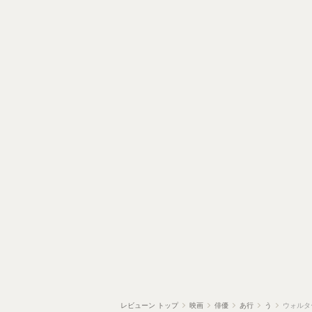
レビューン トップ
映画
俳優
あ行
う
ウォルタ