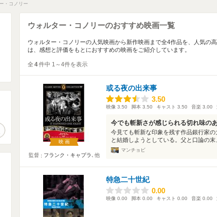
ー・コノリー
ウォルター・コノリーのおすすめ映画一覧
ウォルター・コノリーの人気映画から新作映画まで全4作品を、人気の
は、感想と評価をもとにおすすめの映画をご紹介しています。
全
4
件中 1～4件を表示
或る夜の出来事
3.50
3.50
映像
3.50
脚本
3.50
キャスト
3.50
音楽
3.00
。
今でも斬新さが感じられる切れ味の
作品検索
今見ても斬新な印象を残す作品銀行家の
と結婚しようとしている。父と口論の末、
映画
マンチョビ
監督
フランク・キャプラ
､他
特急二十世紀
0.00
0.00
映像
0.00
脚本
0.00
キャスト
0.00
音楽
0.00