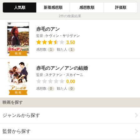
人気順
新着感想順
感想数順
評価順
2件の検索結果
赤毛のアン
監督
ケヴィン・サリヴァン
3.50
感想数
1
観た人
1
映画
赤毛のアン／アンの結婚
監督
ステファン・スカイーニ
0.00
感想数
0
観た人
0
映画
映画を探す
ジャンルから探す
監督から探す