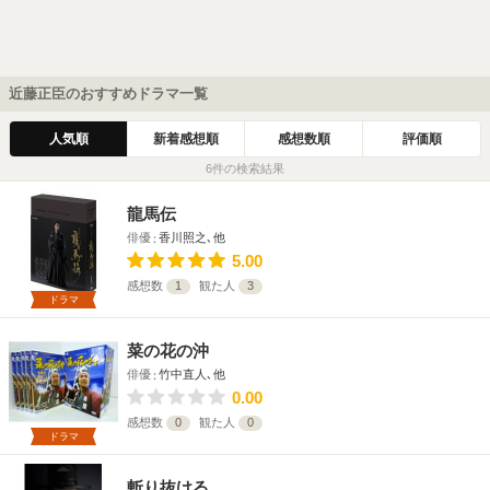
近藤正臣のおすすめドラマ一覧
人気順
新着感想順
感想数順
評価順
6件の検索結果
龍馬伝
俳優
香川照之､他
5.00
感想数
1
観た人
3
ドラマ
菜の花の沖
俳優
竹中直人､他
0.00
感想数
0
観た人
0
ドラマ
斬り抜ける