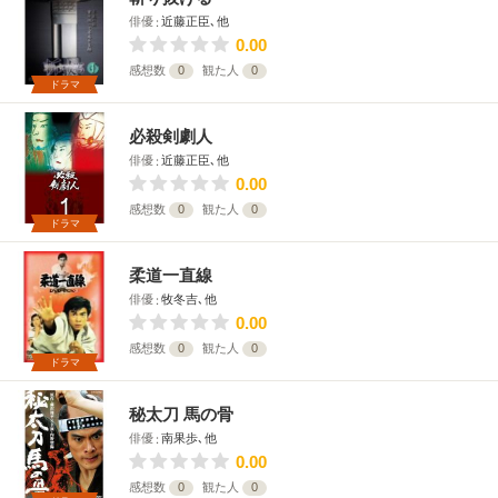
俳優
近藤正臣､他
0.00
感想数
0
観た人
0
ドラマ
必殺剣劇人
俳優
近藤正臣､他
0.00
感想数
0
観た人
0
ドラマ
柔道一直線
俳優
牧冬吉､他
0.00
感想数
0
観た人
0
ドラマ
秘太刀 馬の骨
俳優
南果歩､他
0.00
感想数
0
観た人
0