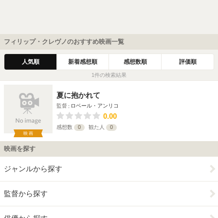
フィリップ・クレヴノのおすすめ映画一覧
人気順
新着感想順
感想数順
評価順
1件の検索結果
夏に抱かれて
監督
ロベール・アンリコ
0.00
感想数
0
観た人
0
映画
映画を探す
ジャンルから探す
監督から探す