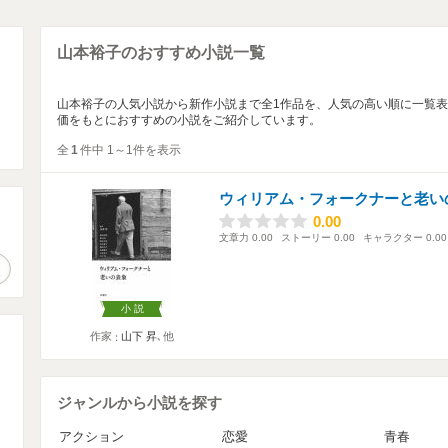
山本裕子のおすすめ小説一覧
山本裕子の人気小説から新作小説まで全1作品を、人気の高い順に一覧
価をもとにおすすめの小説をご紹介しています。
全
1
件中 1～1件を表示
ウィリアム・フォークナーと老い
0.00
0.00
。
文章力
0.00
ストーリー
0.00
キャラクター
0.00
作品検索
小説
作家
山下 昇
､他
ジャンルから小説を探す
アクション
恋愛
青春