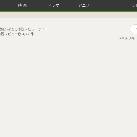
映画
ドラマ
アニメ
レ
理解が深まる小説レビューサイト
小説レビュー数
3,368件
大佛 次郎