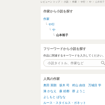
レビューン トップ
小説
作家
や行
や
山本裕子
作家から小説を探す
作家
や行
や
山本裕子
フリーワードから小説を探す
作品に関連するキーワードを入力してください
人気の作家
奥田 英朗
坂木 司
村山 由佳
万城目 学
湊 かなえ
森 絵都
群 ようこ
よしもと ばなな
ルース・スタイルス・ガネット