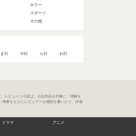
ホラー
スポーツ
その他
ま行
や行
ら行
わ行
す。レビューン小説は、小説作品を対象に「理解を
い考察をもとにレビュアーが感想を書いたり、評価
ドラマ
アニメ