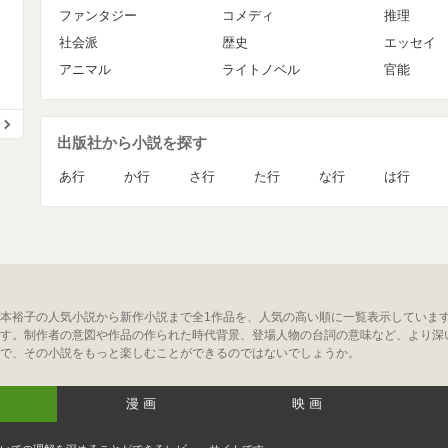
ファンタジー
コメディ
推理
社会派
歴史
エッセイ
アニマル
ライトノベル
官能
出版社から小説を探す
あ行
か行
さ行
た行
な行
は行
本裕子の人気小説から新作小説まで全1作品を、人気の高い順に一覧表示していま
す。制作者の意図や作品の作られた時代背景、登場人物の台詞の意味など、より深
で、その小説をもっと楽しむことができるのではないでしょうか。
漫画
映画