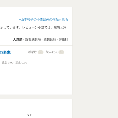
山本裕子の小説以外の作品も見る
表示しています。レビューン小説では、感想と評
人気順
新着感想順
感想数順
評価順
の表象
感想数
0
読んだ人
0
設定
0.00
演出
0.00
ＳＦ