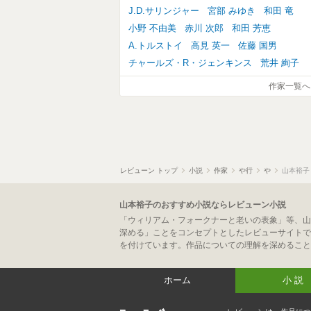
J.D.サリンジャー
宮部 みゆき
和田 竜
小野 不由美
赤川 次郎
和田 芳恵
A.トルストイ
高見 英一
佐藤 国男
チャールズ・R・ジェンキンス
荒井 絢子
作家一覧へ
レビューン トップ
小説
作家
や行
や
山本裕子
山本裕子のおすすめ小説ならレビューン小説
「ウィリアム・フォークナーと老いの表象」等、山
深める」ことをコンセプトとしたレビューサイトで
を付けています。作品についての理解を深めること
ホーム
小説