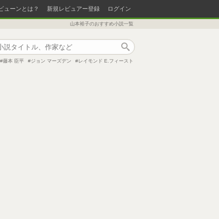
ビューンとは？
新規レビュアー登録
ログイン
山本裕子のおすすめ小説一覧
作品検索
藤本 臣平
ジョン マーズデン
レイモンド E.フィースト