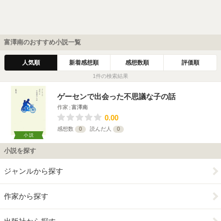
富澤南のおすすめ小説一覧
人気順
新着感想順
感想数順
評価順
1件の検索結果
ゲーセンで出会った不思議な子の話
作家
富澤南
0.00
感想数
0
読んだ人
0
小説
小説を探す
ジャンルから探す
作家から探す