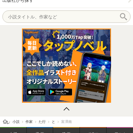
出版社から探す
レビューン トップ
小説
作家
た行
と
富澤南