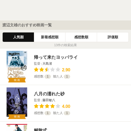
渡辺文雄のおすすめ映画一覧
人気順
新着感想順
感想数順
評価順
13件の検索結果
帰って来たヨッパライ
監督
大島渚
2.90
感想数
1
観た人
1
映画
八月の濡れた砂
監督
藤田敏八
4.00
感想数
1
観た人
1
映画
解散式