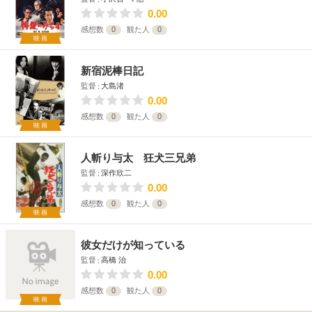
0.00
感想数
0
観た人
0
映画
新宿泥棒日記
監督
大島渚
0.00
感想数
0
観た人
0
映画
人斬り与太 狂犬三兄弟
監督
深作欣二
0.00
感想数
0
観た人
0
映画
彼女だけが知っている
監督
高橋 治
0.00
感想数
0
観た人
0
映画