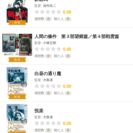
監督
深作欣二
0.00
感想数
0
観た人
0
映画
人間の條件 第３部望郷篇／第４部戦雲篇
監督
小林正樹
0.00
感想数
0
観た人
0
映画
白昼の通り魔
監督
大島渚
0.00
感想数
0
観た人
0
映画
悦楽
監督
大島渚
0.00
感想数
0
観た人
0