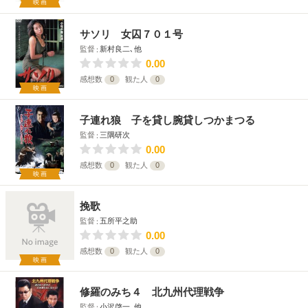
映画
サソリ 女囚７０１号
監督
新村良二､他
0.00
感想数
0
観た人
0
映画
子連れ狼 子を貸し腕貸しつかまつる
監督
三隅研次
0.00
感想数
0
観た人
0
映画
挽歌
監督
五所平之助
0.00
感想数
0
観た人
0
映画
修羅のみち４ 北九州代理戦争
監督
小沢啓一､他