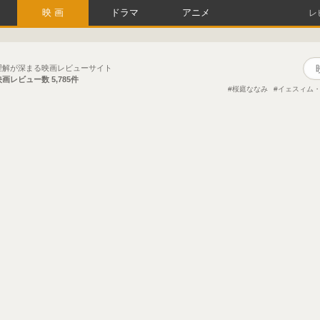
映画
ドラマ
アニメ
レ
理解が深まる映画レビューサイト
映画レビュー数
5,785件
桜庭ななみ
イェスィム