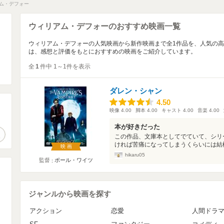
ム・デフォー
ウィリアム・デフォーのおすすめ映画一覧
ウィリアム・デフォーの人気映画から新作映画まで全1作品を、人気の
は、感想と評価をもとにおすすめの映画をご紹介しています。
全
1
件中 1～1件を表示
ダレン・シャン
4.50
4.50
映像
4.00
脚本
4.00
キャスト
4.00
音楽
4.00
。
本が好きだった
作品検索
この作品、文庫本としてでていて、シリ
ければ苦痛になってしまうくらいには結構
映画
hikaru05
監督
ポール・ワイツ
ジャンルから映画を探す
アクション
恋愛
人間ドラ