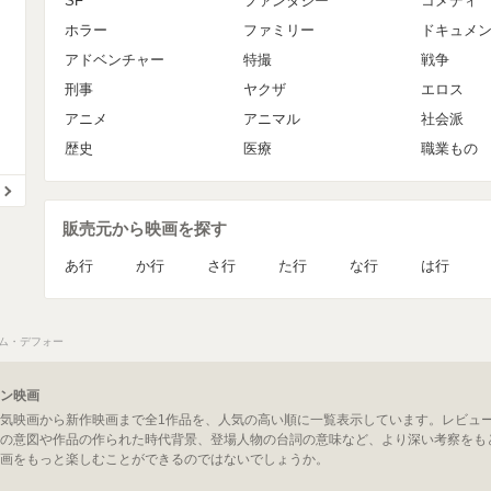
SF
ファンタジー
コメディ
ホラー
ファミリー
ドキュメ
アドベンチャー
特撮
戦争
刑事
ヤクザ
エロス
アニメ
アニマル
社会派
歴史
医療
職業もの
販売元から映画を探す
あ行
か行
さ行
た行
な行
は行
ム・デフォー
ン映画
気映画から新作映画まで全1作品を、人気の高い順に一覧表示しています。レビュ
の意図や作品の作られた時代背景、登場人物の台詞の意味など、より深い考察をも
画をもっと楽しむことができるのではないでしょうか。