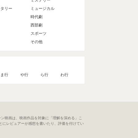
ミステリー
ンタリー
ミュージカル
時代劇
西部劇
スポーツ
その他
ま行
や行
ら行
わ行
ーン映画は、映画作品を対象に「理解を深める」こ
とにレビュアーが感想を書いたり、評価を付けてい