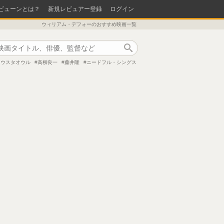
ビューンとは？
新規レビュアー登録
ログイン
ウィリアム・デフォーのおすすめ映画一覧
作品検索
・ウスタオウル
高柳良一
藤井隆
ニードフル・シングス