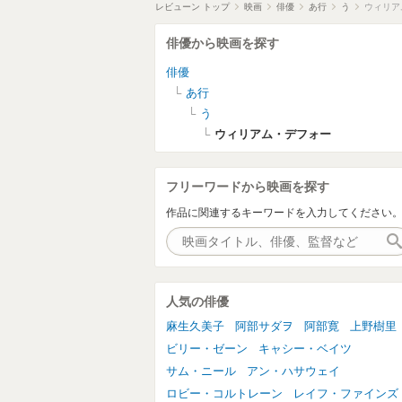
レビューン トップ
映画
俳優
あ行
う
ウィリア
俳優から映画を探す
俳優
あ行
う
ウィリアム・デフォー
フリーワードから映画を探す
作品に関連するキーワードを入力してください
人気の俳優
麻生久美子
阿部サダヲ
阿部寛
上野樹里
ビリー・ゼーン
キャシー・ベイツ
サム・ニール
アン・ハサウェイ
ロビー・コルトレーン
レイフ・ファインズ