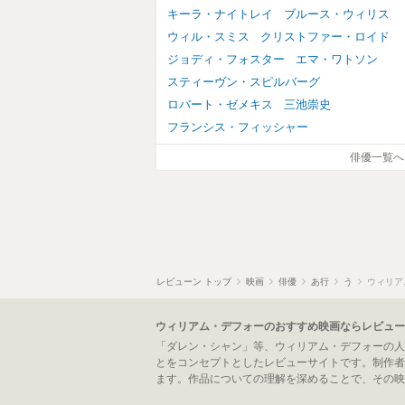
キーラ・ナイトレイ
ブルース・ウィリス
ウィル・スミス
クリストファー・ロイド
ジョディ・フォスター
エマ・ワトソン
スティーヴン・スピルバーグ
ロバート・ゼメキス
三池崇史
フランシス・フィッシャー
俳優一覧へ
レビューン トップ
映画
俳優
あ行
う
ウィリア
ウィリアム・デフォーのおすすめ映画ならレビュー
「ダレン・シャン」等、ウィリアム・デフォーの人
とをコンセプトとしたレビューサイトです。制作者
ます。作品についての理解を深めることで、その映