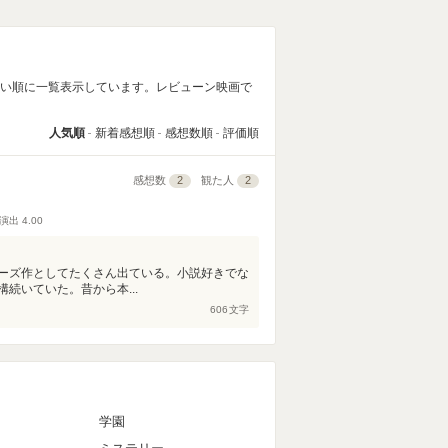
高い順に一覧表示しています。レビューン映画で
人気順
新着感想順
感想数順
評価順
感想数
2
観た人
2
演出
4.00
ーズ作としてたくさん出ている。小説好きでな
続いていた。昔から本...
606
文字
マ
学園