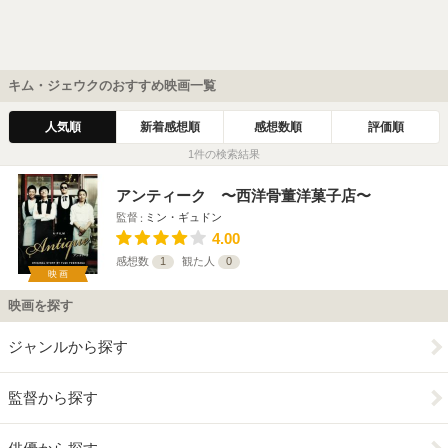
キム・ジェウクのおすすめ映画一覧
人気順
新着感想順
感想数順
評価順
1件の検索結果
アンティーク 〜西洋骨董洋菓子店〜
監督
ミン・ギュドン
4.00
感想数
1
観た人
0
映画
映画を探す
ジャンルから探す
監督から探す