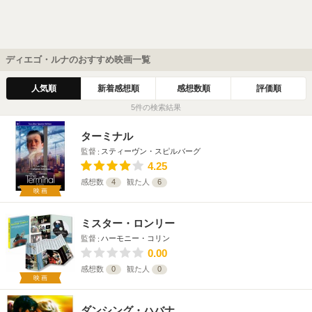
ディエゴ・ルナのおすすめ映画一覧
人気順
新着感想順
感想数順
評価順
5件の検索結果
ターミナル
監督
スティーヴン・スピルバーグ
4.25
感想数
4
観た人
6
映画
ミスター・ロンリー
監督
ハーモニー・コリン
0.00
感想数
0
観た人
0
映画
ダンシング・ハバナ