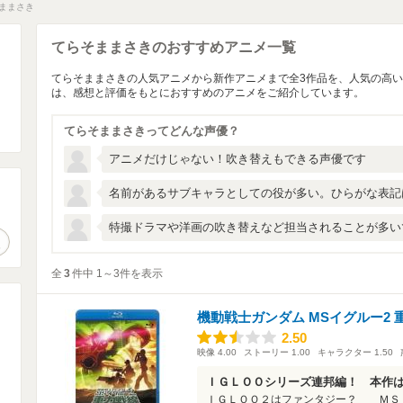
ままさき
てらそままさきのおすすめアニメ一覧
てらそままさきの人気アニメから新作アニメまで全3作品を、人気の高
は、感想と評価をもとにおすすめのアニメをご紹介しています。
てらそままさきってどんな声優？
アニメだけじゃない！吹き替えもできる声優です
名前があるサブキャラとしての役が多い。ひらがな表記
。
特撮ドラマや洋画の吹き替えなど担当されることが多い
作品検索
全
3
件中 1～3件を表示
機動戦士ガンダム MSイグルー2 
2.50
2.50
映像
4.00
ストーリー
1.00
キャラクター
1.50
ＩＧＬＯＯシリーズ連邦編！ 本作
ＩＧＬＯＯ２はファンタジー？ ＭＳ