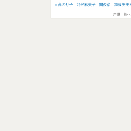
日高のり子
能登麻美子
関俊彦
加藤英美
声優一覧へ