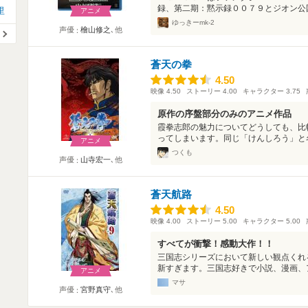
録、第二期：黙示録００７９とジオン公国
里
アニメ
ゆっきーmk-2
声優
檜山修之
､他
蒼天の拳
4.50
4.50
映像
4.50
ストーリー
4.00
キャラクター
3.75
原作の序盤部分のみのアニメ作品
霞拳志郎の魅力についてどうしても、比
ってしまいます。同じ「けんしろう」と名
アニメ
つくも
声優
山寺宏一
､他
蒼天航路
4.50
4.50
映像
4.00
ストーリー
5.00
キャラクター
5.00
すべてが衝撃！感動大作！！
三国志シリーズにおいて新しい観点くれ
新すぎます。三国志好きで小説、漫画、ア
アニメ
マサ
声優
宮野真守
､他