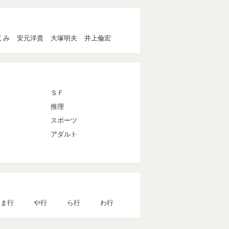
くみ
安元洋貴
大塚明夫
井上倫宏
ＳＦ
推理
スポーツ
アダルト
ま行
や行
ら行
わ行