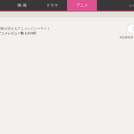
映画
ドラマ
アニメ
レ
理解が深まるアニメレビューサイト
アニメレビュー数
2,474件
佐倉綾音