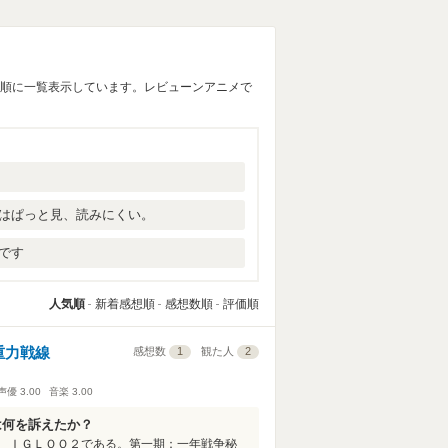
い順に一覧表示しています。レビューンアニメで
はぱっと見、読みにくい。
です
人気順
新着感想順
感想数順
評価順
重力戦線
感想数
1
観た人
2
声優
3.00
音楽
3.00
は何を訴えたか？
 ＩＧＬＯＯ２である。第一期：一年戦争秘