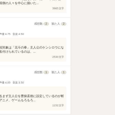
側の人々を中心に描いた...
3985
文字
感想数
2
観た人
2
声優
4.75
音楽
4.50
較対象は「北斗の拳」主人公のケンシロウにな
付けられているのは、...
2530
文字
感想数
1
観た人
1
声優
4.00
音楽
3.50
るまず主人公を曹操孟徳に設定しているのが斬
ニメ、ゲームもろもろ...
1152
文字