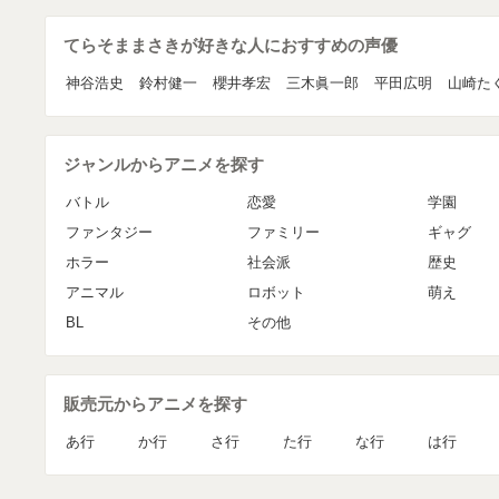
てらそままさきが好きな人におすすめの声優
神谷浩史
鈴村健一
櫻井孝宏
三木眞一郎
平田広明
山崎た
ジャンルからアニメを探す
バトル
恋愛
学園
ファンタジー
ファミリー
ギャグ
ホラー
社会派
歴史
アニマル
ロボット
萌え
BL
その他
販売元からアニメを探す
あ行
か行
さ行
た行
な行
は行