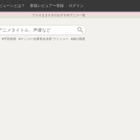
ビューンとは？
新規レビュアー登録
ログイン
てらそままさきのおすすめアニメ一覧
作品検索
平田裕香
ケンコー全裸系水泳部 ウミショー
綿の国星