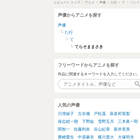
レビューン トップ
アニメ
声優
た行
て
てらそ
声優からアニメを探す
声優
た行
て
てらそままさき
フリーワードからアニメを探す
作品に関連するキーワードを入力してください
人気の声優
川澄綾子
古谷徹
戸松遥
喜多村英梨
保志総一朗
下野紘
雪野五月
三木眞一郎
関智一
佐藤利奈
谷山紀章
新井里美
豊崎愛生
中原麻衣
横川貴大
大塚明夫