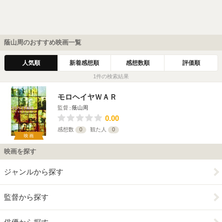
蔭山周のおすすめ映画一覧
人気順
新着感想順
感想数順
評価順
1件の検索結果
モロヘイヤＷＡＲ
監督
蔭山周
0.00
感想数
0
観た人
0
映画
映画を探す
ジャンルから探す
監督から探す