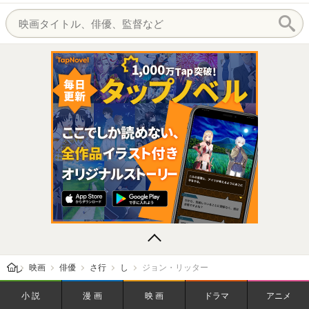
レビューン トップ
映画
俳優
さ行
し
ジョン・リッター
小説
漫画
映画
ドラマ
アニメ