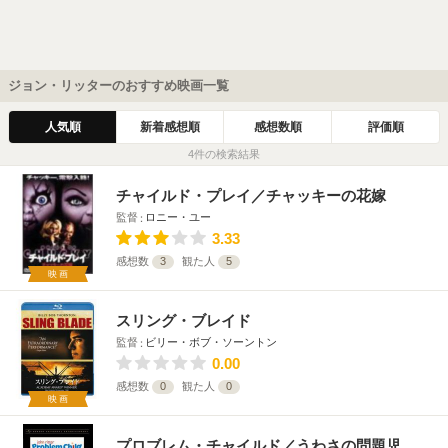
ジョン・リッターのおすすめ映画一覧
人気順
新着感想順
感想数順
評価順
4件の検索結果
チャイルド・プレイ／チャッキーの花嫁
監督
ロニー・ユー
3.33
感想数
3
観た人
5
映画
スリング・ブレイド
監督
ビリー・ボブ・ソーントン
0.00
感想数
0
観た人
0
映画
プロブレム・チャイルド／うわさの問題児