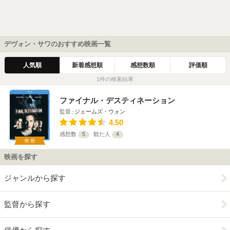
デヴォン・サワのおすすめ映画一覧
人気順
新着感想順
感想数順
評価順
1件の検索結果
ファイナル・デスティネーション
監督
ジェームズ・ウォン
4.50
感想数
5
観た人
4
映画
映画を探す
ジャンルから探す
監督から探す