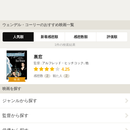
ウェンデル・コーリーのおすすめ映画一覧
人気順
新着感想順
感想数順
評価順
1件の検索結果
裏窓
監督
アルフレッド・ヒッチコック､他
4.25
感想数
2
観た人
2
映画
映画を探す
ジャンルから探す
監督から探す