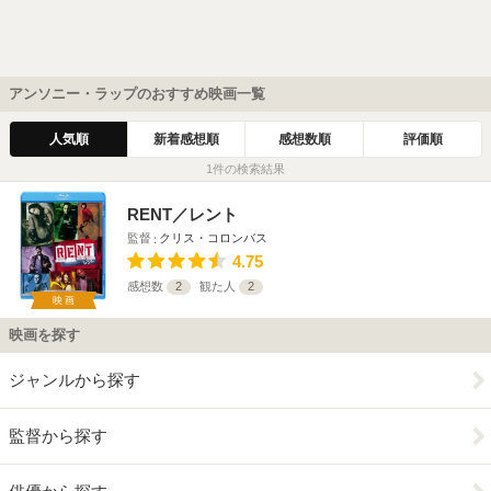
アンソニー・ラップのおすすめ映画一覧
人気順
新着感想順
感想数順
評価順
1件の検索結果
RENT／レント
監督
クリス・コロンバス
4.75
感想数
2
観た人
2
映画
映画を探す
ジャンルから探す
監督から探す