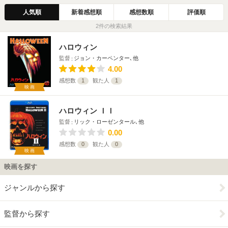
人気順
新着感想順
感想数順
評価順
2件の検索結果
ハロウィン
監督
ジョン・カーペンター､他
4.00
感想数
1
観た人
1
映画
ハロウィン ＩＩ
監督
リック・ローゼンタール､他
0.00
感想数
0
観た人
0
映画
映画を探す
ジャンルから探す
監督から探す