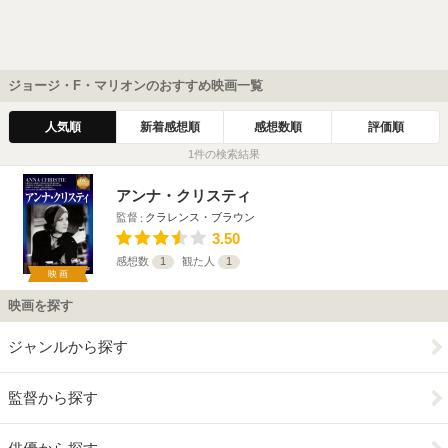
ジョージ・F・マリオンのおすすめ映画一覧
人気順
新着感想順
感想数順
評価順
1件の検索結果
アンナ・クリスティ
監督
クラレンス・ブラウン
3.50
感想数
1
観た人
1
映画
映画を探す
ジャンルから探す
監督から探す