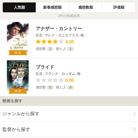
人気順
新着感想順
感想数順
評価順
2件の検索結果
アナザー・カントリー
監督
マレク・カニエフスカ､他
4.00
感想数
1
観た人
1
映画
ブライド
監督
フランク・ロッダム､他
0.00
感想数
0
観た人
0
映画
映画を探す
ジャンルから探す
監督から探す