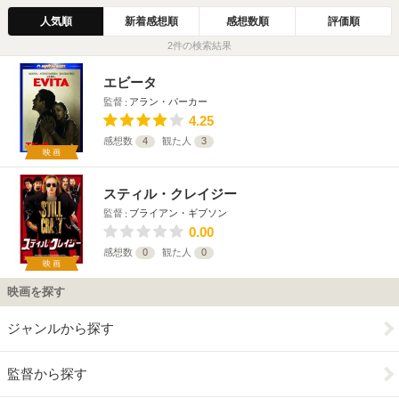
人気順
新着感想順
感想数順
評価順
2件の検索結果
エビータ
監督
アラン・パーカー
4.25
感想数
4
観た人
3
映画
スティル・クレイジー
監督
ブライアン・ギブソン
0.00
感想数
0
観た人
0
映画
映画を探す
ジャンルから探す
監督から探す