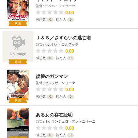
監督
アベル・フェラーラ
0.00
感想数
0
観た人
0
映画
Ｊ＆Ｓ／さすらいの逃亡者
監督
セルジオ・コルブッチ
0.00
感想数
0
観た人
0
映画
復讐のガンマン
監督
セルジオ・ソリーマ
0.00
感想数
0
観た人
0
映画
ある女の存在証明
監督
ミケランジェロ・アントニオーニ
0.00
感想数
0
観た人
0