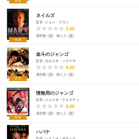
映画
ネイルズ
監督
ジョン・フリン
0.00
感想数
0
観た人
0
映画
血斗のジャンゴ
監督
セルジオ・ソリーマ
0.00
感想数
0
観た人
0
映画
情無用のジャンゴ
監督
ジュリオ・クエスティ
0.00
感想数
0
観た人
0
映画
ハバナ
監督
シドニー・ポラック