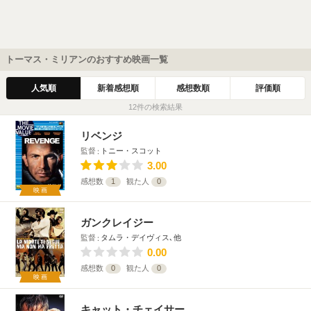
トーマス・ミリアンのおすすめ映画一覧
人気順
新着感想順
感想数順
評価順
12件の検索結果
リベンジ
監督
トニー・スコット
3.00
感想数
1
観た人
0
映画
ガンクレイジー
監督
タムラ・デイヴィス､他
0.00
感想数
0
観た人
0
映画
キャット・チェイサー