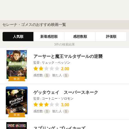
セレーナ・ゴメスのおすすめ映画一覧
人気順
新着感想順
感想数順
評価順
3件の検索結果
アーサーと魔王マルタザールの逆襲
監督
リュック・ベッソン
2.00
感想数
1
観た人
1
映画
ゲッタウェイ スーパースネーク
監督
コートニー・ソロモン
3.00
感想数
1
観た人
1
映画
スプリング・ブレイカーズ