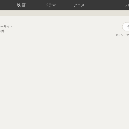
映画
ドラマ
アニメ
レ
ューサイト
15件
ドン・