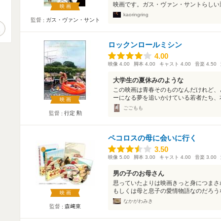
映画です。ガス・ヴァン・サントらしい透
映画
。
kaoringring
監督
ガス・ヴァン・サント
作品検索
ロックンロールミシン
4.00
4.00
映像
4.00
脚本
4.00
キャスト
4.00
音楽
4.50
大学生の夏休みのような
この映画は青春そのものなんだけれど、
ーになる夢を追いかけている若者たち、本
映画
ごごもも
監督
行定 勲
ペコロスの母に会いに行く
3.50
3.50
映像
5.00
脚本
3.00
キャスト
4.00
音楽
3.00
男の子のお母さん
思っていたよりは映画きっと身につまさ
もしくは母と息子の愛情物語なのだろうな
映画
なかがわみき
監督
森﨑東