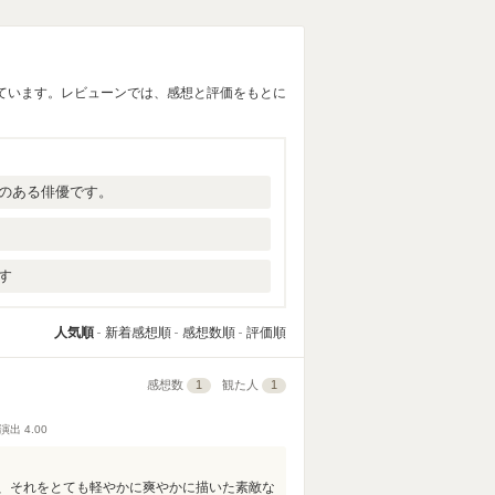
ています。レビューンでは、感想と評価をもとに
のある俳優です。
す
人気順
新着感想順
感想数順
評価順
感想数
1
観た人
1
演出
4.00
、それをとても軽やかに爽やかに描いた素敵な