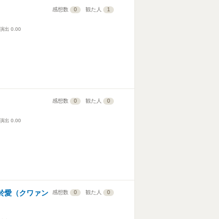
感想数
0
観た人
1
演出
0.00
感想数
0
観た人
0
演出
0.00
／関於愛（クワァン
感想数
0
観た人
0