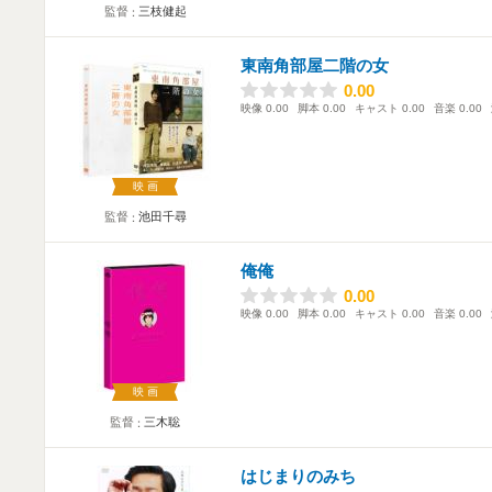
監督
三枝健起
東南角部屋二階の女
0.00
0.00
映像
0.00
脚本
0.00
キャスト
0.00
音楽
0.00
映画
監督
池田千尋
俺俺
0.00
0.00
映像
0.00
脚本
0.00
キャスト
0.00
音楽
0.00
映画
監督
三木聡
はじまりのみち