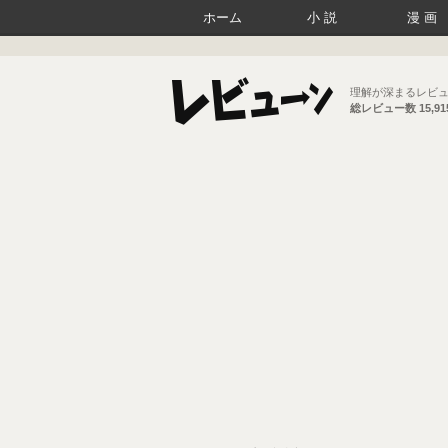
ホーム
小説
漫画
理解が深まるレビ
総レビュー数
15,9