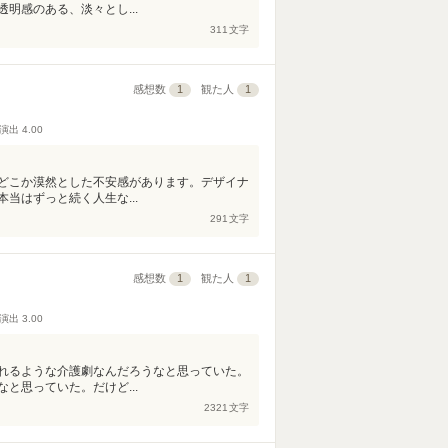
明感のある、淡々とし...
311
文字
感想数
1
観た人
1
演出
4.00
どこか漠然とした不安感があります。デザイナ
当はずっと続く人生な...
291
文字
感想数
1
観た人
1
演出
3.00
れるような介護劇なんだろうなと思っていた。
と思っていた。だけど...
2321
文字