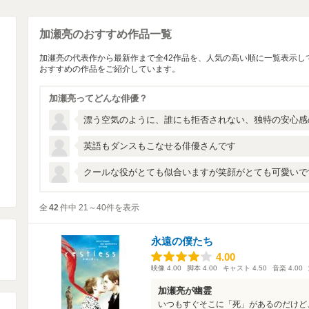
加瀬亮のおすすめ作品一覧
加瀬亮の代表作から最新作まで全42作品を、人気の高い順に一覧表示し
おすすめの作品をご紹介しています。
加瀬亮ってどんな俳優？
漂う空気のように、誰にも拒否されない、独特の安心感
英語もダンスもこなせる俳優さんです
クールな役がとても似合いますが笑顔がとても可愛いで
全
42
件中 21～40件を表示
永遠の僕たち
4.00
4.00
映像
4.00
脚本
4.00
キャスト
4.50
音楽
4.00
加瀬亮が幽霊
いつもすぐそこに「死」があるのだけど