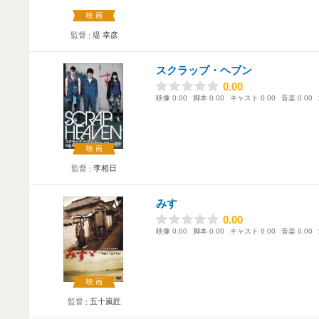
映画
監督
堤 幸彦
スクラップ・ヘブン
0.00
0.00
映像
0.00
脚本
0.00
キャスト
0.00
音楽
0.00
映画
監督
李相日
みすゞ
0.00
0.00
映像
0.00
脚本
0.00
キャスト
0.00
音楽
0.00
映画
監督
五十嵐匠