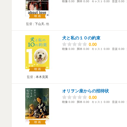
映像
0.00
脚本
0.00
キャスト
0.00
音楽
0.00
映画
監督
下山天
､他
犬と私の１０の約束
0.00
0.00
映像
0.00
脚本
0.00
キャスト
0.00
音楽
0.00
映画
監督
本木克英
オリヲン座からの招待状
0.00
0.00
映像
0.00
脚本
0.00
キャスト
0.00
音楽
0.00
映画