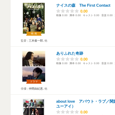
ナイスの森 The First Contact
0.00
0.00
映像
0.00
脚本
0.00
キャスト
0.00
音楽
0.00
映画
監督
三木俊一郎
､他
ありふれた奇跡
0.00
0.00
映像
0.00
脚本
0.00
キャスト
0.00
音楽
0.00
ドラマ
俳優
仲間由紀恵
､他
about love アバウト・ラブ
ユーアイ）
0.00
0.00