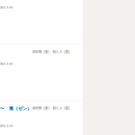
演出
0.00
感想数
0
観た人
0
演出
0.00
）〜 漸（ゼン）
感想数
0
観た人
0
演出
0.00