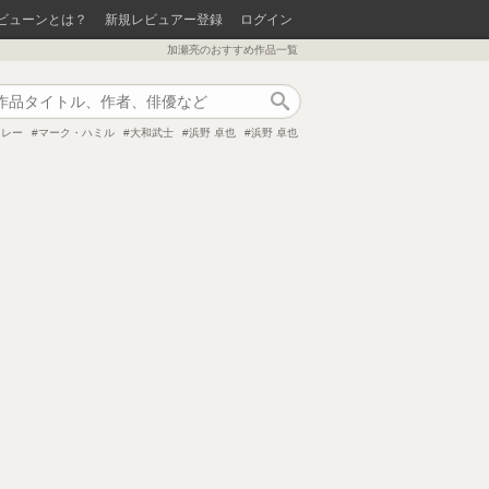
ビューンとは？
新規レビュアー登録
ログイン
加瀬亮のおすすめ作品一覧
作品検索
マレー
マーク・ハミル
大和武士
浜野 卓也
浜野 卓也