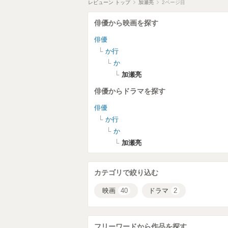
レビューン トップ
加瀬亮
2ページ目
俳優から映画を探す
俳優
か行
か
加瀬亮
俳優からドラマを探す
俳優
か行
か
加瀬亮
カテゴリで絞り込む
映画
40
ドラマ
2
フリーワードから作品を探す