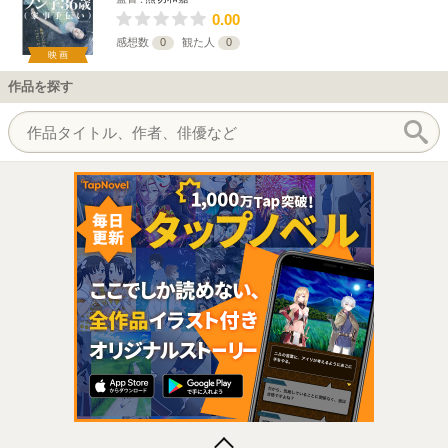
0.00
感想数
0
観た人
0
映画
作品を探す