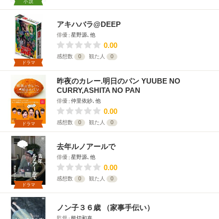
小説
アキハバラ@DEEP
俳優
星野源､他
0.00
感想数
0
観た人
0
ドラマ
昨夜のカレー.明日のパン YUUBE NO
CURRY,ASHITA NO PAN
俳優
仲里依紗､他
0.00
感想数
0
観た人
0
ドラマ
去年ルノアールで
俳優
星野源､他
0.00
感想数
0
観た人
0
ドラマ
ノン子３６歳 （家事手伝い）
監督
熊切和嘉