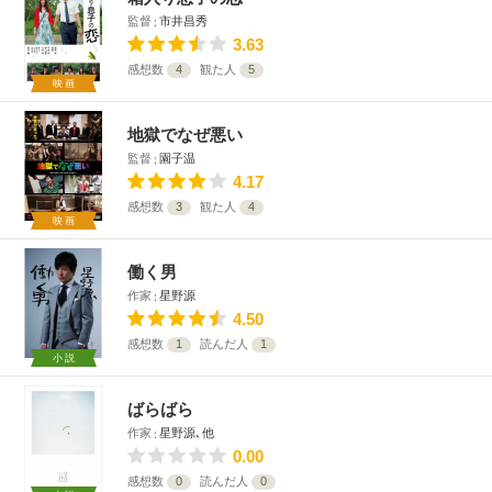
監督
市井昌秀
3.63
感想数
4
観た人
5
映画
地獄でなぜ悪い
監督
園子温
4.17
感想数
3
観た人
4
映画
働く男
作家
星野源
4.50
感想数
1
読んだ人
1
小説
ばらばら
作家
星野源､他
0.00
感想数
0
読んだ人
0