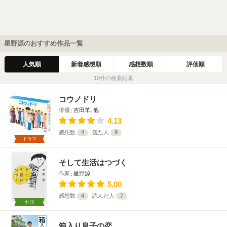
星野源のおすすめ作品一覧
人気順
新着感想順
感想数順
評価順
10件の検索結果
コウノドリ
俳優
吉田羊､他
4.13
感想数
4
観た人
9
ドラマ
そして生活はつづく
作家
星野源
5.00
感想数
4
読んだ人
7
小説
箱入り息子の恋