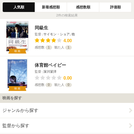
人気順
新着感想順
感想数順
評価順
2件の検索結果
同級生
監督
サイモン・ショア､他
4.00
感想数
1
観た人
1
映画
体育館ベイビー
監督
深川栄洋
0.00
感想数
0
観た人
0
映画
映画を探す
ジャンルから探す
監督から探す