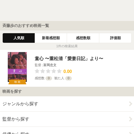
斉藤歩のおすすめ映画一覧
人気順
新着感想順
感想数順
評価順
1件の検索結果
童心 〜重松清「愛妻日記」より〜
監督
富岡忠文
0.00
感想数
0
観た人
0
映画
映画を探す
ジャンルから探す
監督から探す