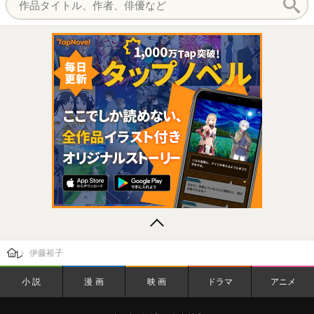
レビューン トップ
伊藤裕子
小説
漫画
映画
ドラマ
アニメ