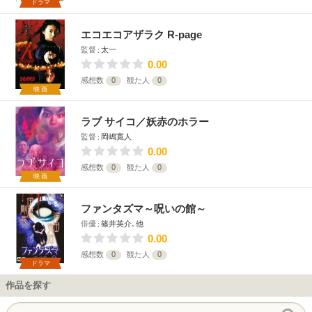
ドラマ
エコエコアザラク R-page
監督
太一
0.00
感想数
0
観た人
0
映画
ラブ サイコ／妖赤のホラー
監督
岡嶋寛人
0.00
感想数
0
観た人
0
映画
ファンタズマ～呪いの館～
俳優
篠井英介､他
0.00
感想数
0
観た人
0
ドラマ
作品を探す