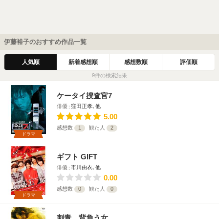
伊藤裕子のおすすめ作品一覧
人気順
新着感想順
感想数順
評価順
9件の検索結果
ケータイ捜査官7
俳優
窪田正孝､他
5.00
感想数
1
観た人
2
ドラマ
ギフト GIFT
俳優
市川由衣､他
0.00
感想数
0
観た人
0
ドラマ
刺青 背負う女