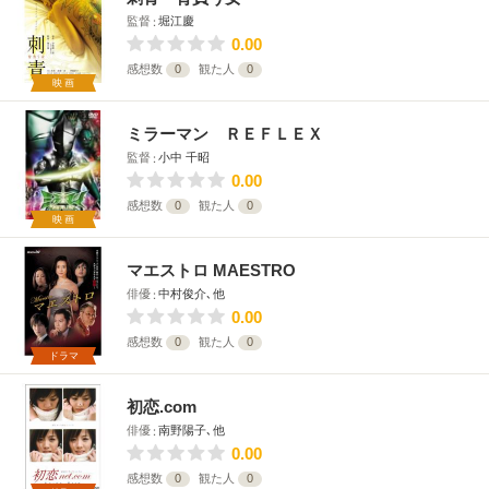
監督
堀江慶
0.00
感想数
0
観た人
0
映画
ミラーマン ＲＥＦＬＥＸ
監督
小中 千昭
0.00
感想数
0
観た人
0
映画
マエストロ MAESTRO
俳優
中村俊介､他
0.00
感想数
0
観た人
0
ドラマ
初恋.com
俳優
南野陽子､他
0.00
感想数
0
観た人
0