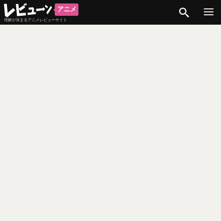
検索
アニメ
理解が深まるアニメレビューサイト