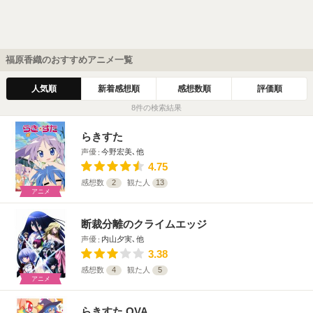
福原香織のおすすめアニメ一覧
人気順
新着感想順
感想数順
評価順
8件の検索結果
らきすた
声優
今野宏美､他
4.75
感想数
2
観た人
13
アニメ
断裁分離のクライムエッジ
声優
内山夕実､他
3.38
感想数
4
観た人
5
アニメ
らきすた OVA