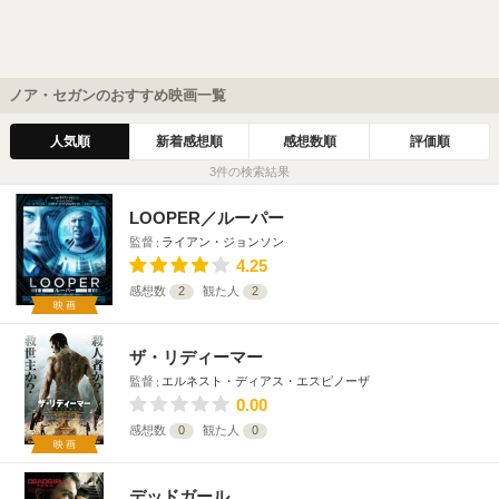
ノア・セガンのおすすめ映画一覧
人気順
新着感想順
感想数順
評価順
3件の検索結果
LOOPER／ルーパー
監督
ライアン・ジョンソン
4.25
感想数
2
観た人
2
映画
ザ・リディーマー
監督
エルネスト・ディアス・エスピノーザ
0.00
感想数
0
観た人
0
映画
デッドガール