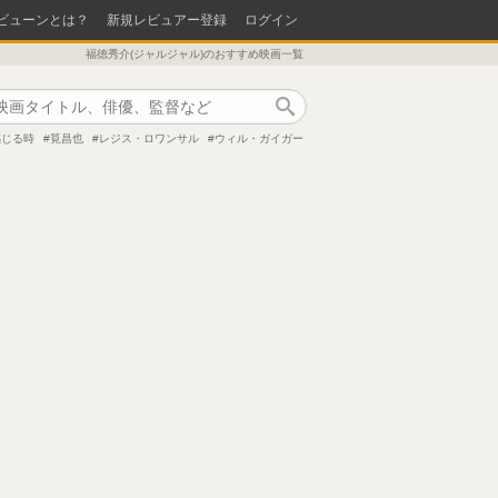
ビューンとは？
新規レビュアー登録
ログイン
福徳秀介(ジャルジャル)のおすすめ映画一覧
作品検索
感じる時
筧昌也
レジス・ロワンサル
ウィル・ガイガー