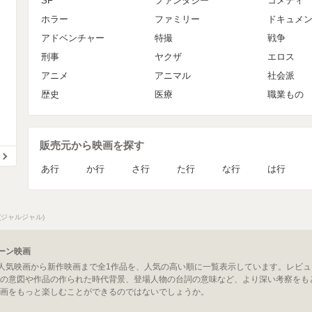
SF
ファンタジー
コメディ
ホラー
ファミリー
ドキュメ
アドベンチャー
特撮
戦争
刑事
ヤクザ
エロス
アニメ
アニマル
社会派
歴史
医療
職業もの
販売元から映画を探す
あ行
か行
さ行
た行
な行
は行
(ジャルジャル)
ーン映画
の人気映画から新作映画まで全1作品を、人気の高い順に一覧表示しています。レビ
の意図や作品の作られた時代背景、登場人物の台詞の意味など、より深い考察をも
画をもっと楽しむことができるのではないでしょうか。