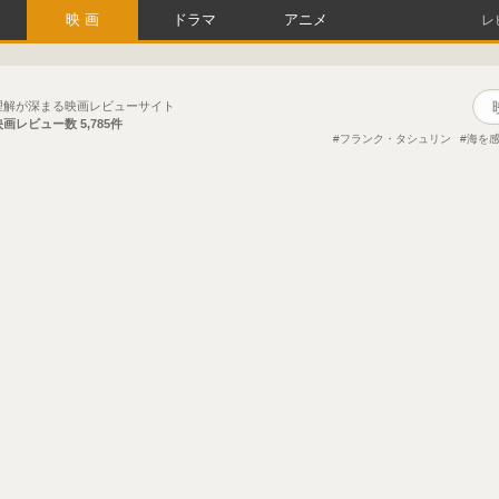
映画
ドラマ
アニメ
レ
理解が深まる映画レビューサイト
映画レビュー数
5,785件
フランク・タシュリン
海を