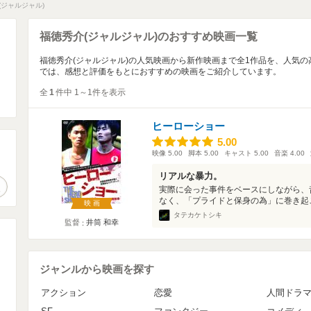
(ジャルジャル)
福徳秀介(ジャルジャル)のおすすめ映画一覧
福徳秀介(ジャルジャル)の人気映画から新作映画まで全1作品を、人気
では、感想と評価をもとにおすすめの映画をご紹介しています。
全
1
件中 1～1件を表示
ヒーローショー
5.00
5.00
映像
5.00
脚本
5.00
キャスト
5.00
音楽
4.00
。
リアルな暴力。
作品検索
実際に会った事件をベースにしながら、
なく、「プライドと保身の為」に巻き起こ
映画
タテカケトシキ
監督
井筒 和幸
ジャンルから映画を探す
アクション
恋愛
人間ドラ