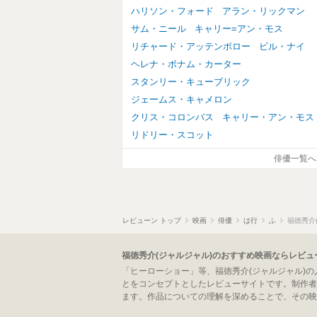
ハリソン・フォード
アラン・リックマン
サム・ニール
キャリー=アン・モス
リチャード・アッテンボロー
ビル・ナイ
ヘレナ・ボナム・カーター
スタンリー・キューブリック
ジェームス・キャメロン
クリス・コロンバス
キャリー・アン・モス
リドリー・スコット
俳優一覧へ
レビューン トップ
映画
俳優
は行
ふ
福徳秀介
福徳秀介(ジャルジャル)のおすすめ映画ならレビュ
「ヒーローショー」等、福徳秀介(ジャルジャル)
とをコンセプトとしたレビューサイトです。制作者
ます。作品についての理解を深めることで、その映