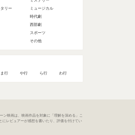
ミステリー
ンタリー
ミュージカル
時代劇
西部劇
スポーツ
その他
ま行
や行
ら行
わ行
ューン映画は、映画作品を対象に「理解を深める」こ
とにレビュアーが感想を書いたり、評価を付けてい