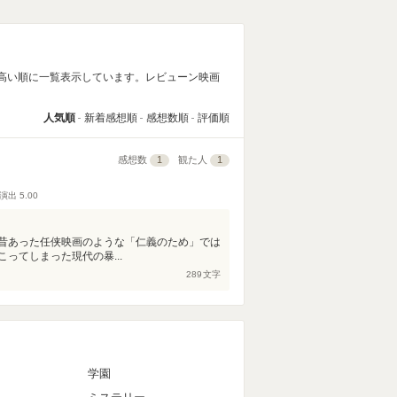
の高い順に一覧表示しています。レビューン映画
人気順
新着感想順
感想数順
評価順
感想数
1
観た人
1
演出
5.00
昔あった任侠映画のような「仁義のため」では
ってしまった現代の暴...
289
文字
マ
学園