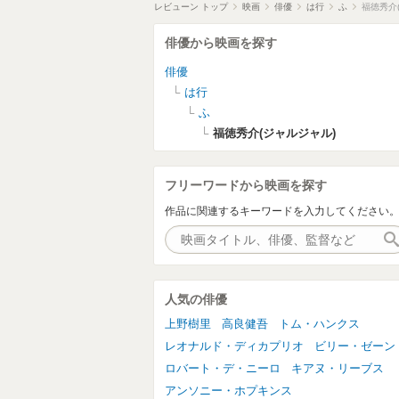
レビューン トップ
映画
俳優
は行
ふ
福徳秀介
俳優から映画を探す
俳優
は行
ふ
福徳秀介(ジャルジャル)
フリーワードから映画を探す
作品に関連するキーワードを入力してください
人気の俳優
上野樹里
高良健吾
トム・ハンクス
レオナルド・ディカプリオ
ビリー・ゼーン
ロバート・デ・ニーロ
キアヌ・リーブス
アンソニー・ホプキンス