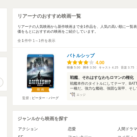
リアーナのおすすめ映画一覧
リアーナの人気映画から新作映画まで全1作品を、人気の高い順に一覧
価をもとにおすすめの映画をご紹介しています。
全
1
件中 1～1件を表示
バトルシップ
4.00
4.00
映像
5.00
脚本
3.50
キャスト
4.25
音楽
3.75
。
戦艦、それはすなわちロマンの権化
作品検索
戦艦本作のタイトルにしてテーマ、BATT
一種だ。強力な艦砲、強固な装甲、そして
映画
エッジ
監督
ピーター・バーグ
ジャンルから映画を探す
アクション
恋愛
人間ドラ