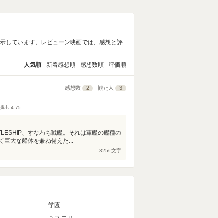
表示しています。レビューン映画では、感想と評
人気順
新着感想順
感想数順
評価順
感想数
2
観た人
3
演出
4.75
LESHIP、すなわち戦艦。それは軍艦の艦種の
巨大な船体を兼ね備えた...
3256
文字
マ
学園