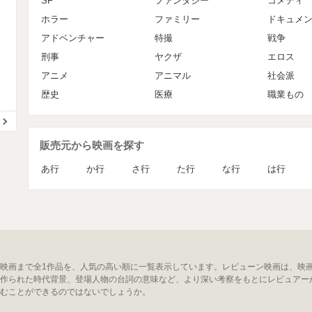
SF
ファンタジー
コメディ
ホラー
ファミリー
ドキュメ
アドベンチャー
特撮
戦争
刑事
ヤクザ
エロス
アニメ
アニマル
社会派
歴史
医療
職業もの
販売元から映画を探す
あ行
か行
さ行
た行
な行
は行
映画まで全1作品を、人気の高い順に一覧表示しています。レビューン映画は、映
作られた時代背景、登場人物の台詞の意味など、より深い考察をもとにレビュアー
むことができるのではないでしょうか。