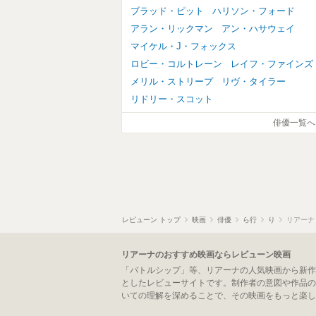
ブラッド・ピット
ハリソン・フォード
アラン・リックマン
アン・ハサウェイ
マイケル・J・フォックス
ロビー・コルトレーン
レイフ・ファインズ
メリル・ストリープ
リヴ・タイラー
リドリー・スコット
俳優一覧へ
レビューン トップ
映画
俳優
ら行
り
リアーナ
リアーナのおすすめ映画ならレビューン映画
「バトルシップ」等、リアーナの人気映画から新作
としたレビューサイトです。制作者の意図や作品の
いての理解を深めることで、その映画をもっと楽し