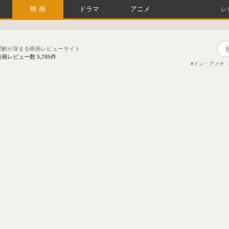
映画
ドラマ
アニメ
レ
理解が深まる映画レビューサイト
映画レビュー数
5,785件
ドン・アメチ