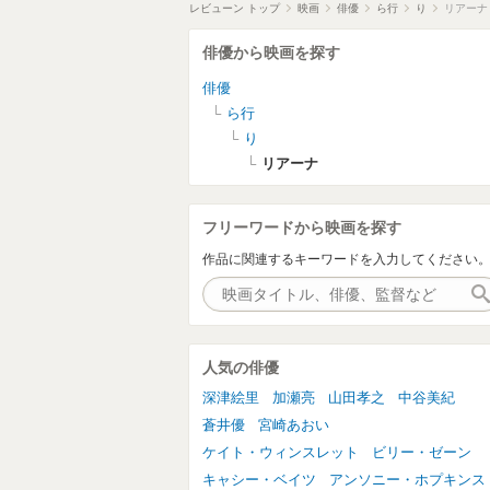
レビューン トップ
映画
俳優
ら行
り
リアーナ
俳優から映画を探す
俳優
ら行
り
リアーナ
フリーワードから映画を探す
作品に関連するキーワードを入力してください
人気の俳優
深津絵里
加瀬亮
山田孝之
中谷美紀
蒼井優
宮崎あおい
ケイト・ウィンスレット
ビリー・ゼーン
キャシー・ベイツ
アンソニー・ホプキンス