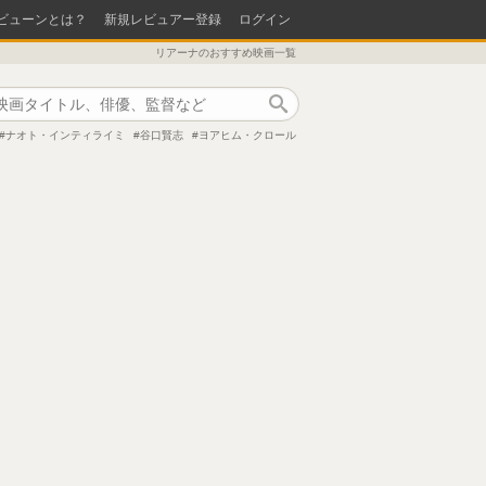
ビューンとは？
新規レビュアー登録
ログイン
リアーナのおすすめ映画一覧
作品検索
ナオト・インティライミ
谷口賢志
ヨアヒム・クロール