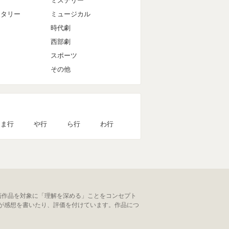
ミステリー
ンタリー
ミュージカル
時代劇
西部劇
スポーツ
その他
ま行
や行
ら行
わ行
画作品を対象に「理解を深める」ことをコンセプト
が感想を書いたり、評価を付けています。作品につ