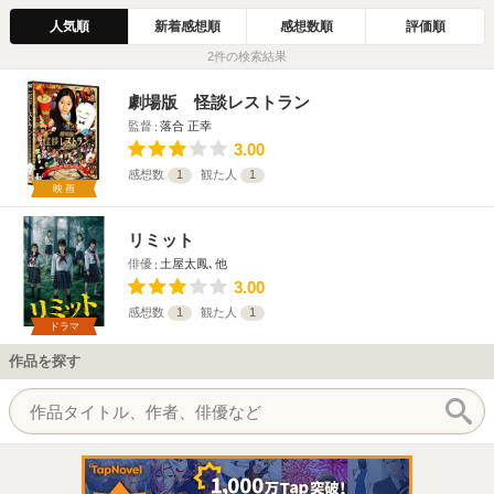
人気順
新着感想順
感想数順
評価順
2件の検索結果
劇場版 怪談レストラン
監督
落合 正幸
3.00
感想数
1
観た人
1
映画
リミット
俳優
土屋太鳳､他
3.00
感想数
1
観た人
1
ドラマ
作品を探す