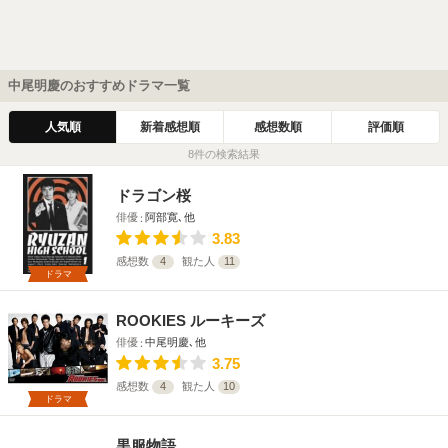
中尾明慶のおすすめドラマ一覧
人気順
新着感想順
感想数順
評価順
8件の検索結果
ドラゴン桜
俳優
阿部寛､他
3.83
感想数
4
観た人
11
ドラマ
ROOKIES ルーキーズ
俳優
中尾明慶､他
3.75
感想数
4
観た人
10
ドラマ
黒服物語