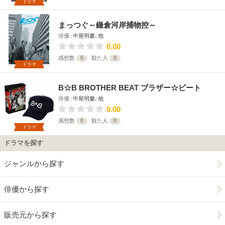
ドラマ
まっつぐ～鎌倉河岸捕物控～
俳優
中尾明慶､他
0.00
感想数
0
観た人
0
ドラマ
B☆B BROTHER BEAT ブラザー☆ビート
俳優
中尾明慶､他
0.00
感想数
0
観た人
0
ドラマ
ドラマを探す
ジャンルから探す
俳優から探す
販売元から探す