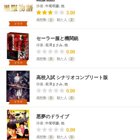
俳優
中尾明慶､他
3.00
感想数
1
観た人
2
ドラマ
セーラー服と機関銃
俳優
長澤まさみ､他
0.00
感想数
0
観た人
2
ドラマ
高校入試 シナリオコンプリート版
俳優
長澤まさみ､他
0.00
感想数
0
観た人
0
ドラマ
悪夢のドライブ
俳優
中尾明慶､他
0.00
感想数
0
観た人
0