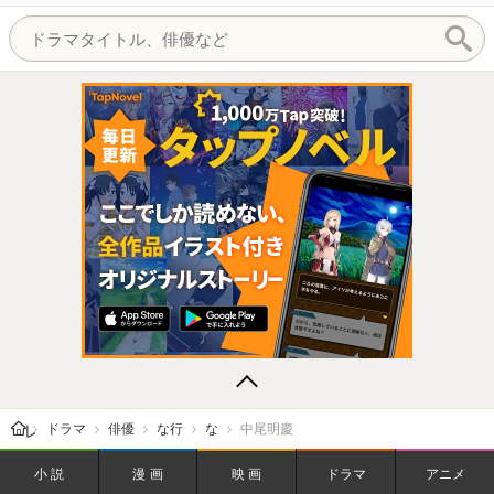
レビューン トップ
ドラマ
俳優
な行
な
中尾明慶
小説
漫画
映画
ドラマ
アニメ