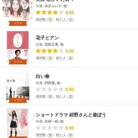
俳優
水沢エレナ､他
4.00
感想数
1
観た人
1
ドラマ
花子とアン
俳優
窪田正孝､他
4.00
感想数
1
観た人
1
ドラマ
白い春
俳優
阿部寛､他
0.00
感想数
0
観た人
2
ドラマ
ショートドラマ 紺野さんと遊ぼう
俳優
沢村一樹､他
0.00
感想数
0
観た人
0