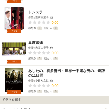
ドラマ
トンスラ
俳優
吉高由里子､他
0.00
感想数
0
観た人
0
ドラマ
豆腐姉妹
俳優
吉高由里子､他
0.00
感想数
0
観た人
0
ドラマ
あしたの、喜多善男～世界一不運な男の、奇跡
の11日間
俳優
小日向文世､他
0.00
感想数
0
観た人
0
ドラマ
ドラマを探す