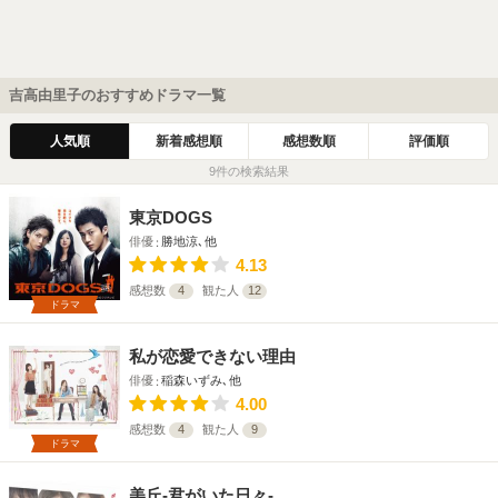
吉高由里子のおすすめドラマ一覧
人気順
新着感想順
感想数順
評価順
9件の検索結果
東京DOGS
俳優
勝地涼､他
4.13
感想数
4
観た人
12
ドラマ
私が恋愛できない理由
俳優
稲森いずみ､他
4.00
感想数
4
観た人
9
ドラマ
美丘-君がいた日々-