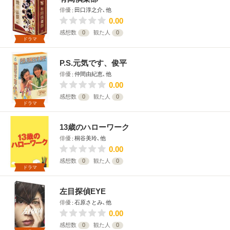
俳優
田口淳之介､他
0.00
感想数
0
観た人
0
ドラマ
P.S.元気です、俊平
俳優
仲間由紀恵､他
0.00
感想数
0
観た人
0
ドラマ
13歳のハローワーク
俳優
桐谷美玲､他
0.00
感想数
0
観た人
0
ドラマ
左目探偵EYE
俳優
石原さとみ､他
0.00
感想数
0
観た人
0