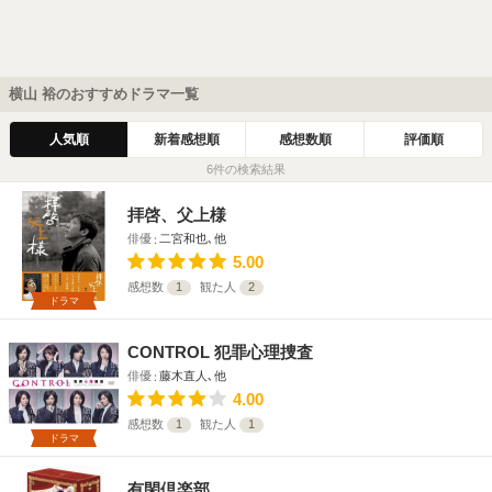
横山 裕のおすすめドラマ一覧
人気順
新着感想順
感想数順
評価順
6件の検索結果
拝啓、父上様
俳優
二宮和也､他
5.00
感想数
1
観た人
2
ドラマ
CONTROL 犯罪心理捜査
俳優
藤木直人､他
4.00
感想数
1
観た人
1
ドラマ
有閑倶楽部