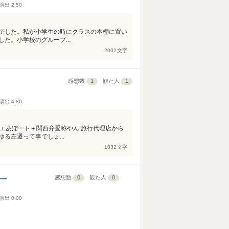
演出
2.50
でした。私が小学生の時にクラスの本棚に置い
た。小学校のグループ...
2002
文字
感想数
1
観た人
1
演出
4.80
t ＝エあぽート＋関西弁愛称やん 旅行代理店から
る左遷って事でしょ...
1032
文字
ぎ―
感想数
0
観た人
0
演出
0.00