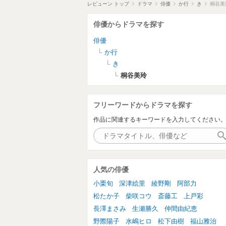
レビューン トップ
ドラマ
俳優
か行
き
桐谷美
俳優からドラマを探す
俳優
か行
き
桐谷美玲
フリーワードからドラマを探す
作品に関連するキーワードを入力してください
人気の俳優
小栗旬
深津絵里
綾野剛
阿部力
松たか子
柴咲コウ
斎藤工
上戸彩
長澤まさみ
生瀬勝久
仲間由紀恵
野際陽子
水嶋ヒロ
松下由樹
福山雅治