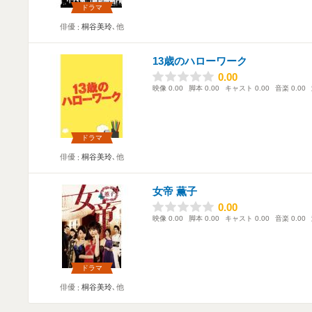
ドラマ
俳優
桐谷美玲
､他
13歳のハローワーク
0.00
0.00
映像
0.00
脚本
0.00
キャスト
0.00
音楽
0.00
ドラマ
俳優
桐谷美玲
､他
女帝 薫子
0.00
0.00
映像
0.00
脚本
0.00
キャスト
0.00
音楽
0.00
ドラマ
俳優
桐谷美玲
､他