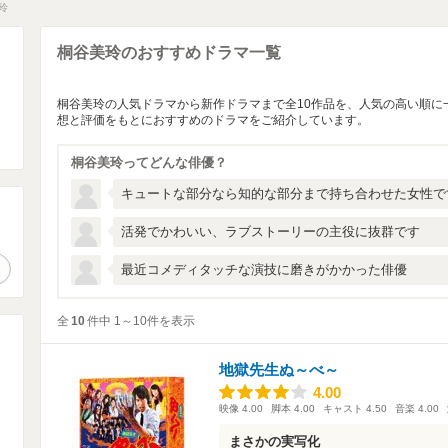
玲
桐谷美玲のおすすめドラマ一覧
桐谷美玲の人気ドラマから新作ドラマまで全10作品を、人気の高い順に
想と評価をもとにおすすめのドラマをご紹介しています。
桐谷美玲ってどんな俳優？
キュートな部分なら知的な部分まで持ち合わせた女性で
活発でかわいい、ラブストーリーの主役に抜群です
。
作品検索
最近コメディタッチな演技に磨きがかかった俳優
全
10
件中 1～10件を表示
地獄先生ぬ～べ～
4.00
4.00
映像
4.00
脚本
4.00
キャスト
4.50
音楽
4.00
まさかの実写化