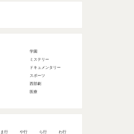
マ
学園
ミステリー
ドキュメンタリー
スポーツ
西部劇
医療
ま行
や行
ら行
わ行