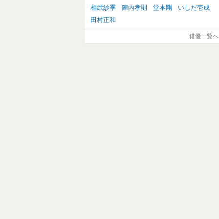
相武紗季
陣内孝則
堂本剛
いしだ壱成
田村正和
俳優一覧へ