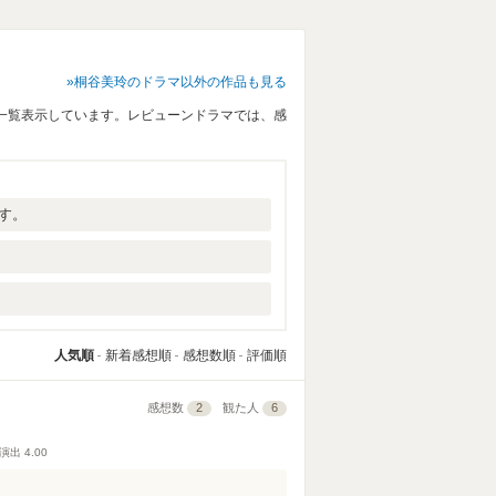
桐谷美玲のドラマ以外の作品も見る
一覧表示しています。レビューンドラマでは、感
す。
人気順
新着感想順
感想数順
評価順
感想数
2
観た人
6
演出
4.00