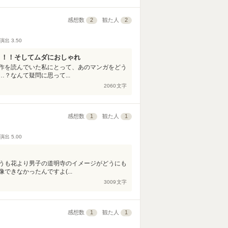
感想数
2
観た人
2
演出
3.50
ト！！そしてムダにおしゃれ
作を読んでいた私にとって、あのマンガをどう
？なんて疑問に思って...
2060
文字
感想数
1
観た人
1
演出
5.00
うも花より男子の道明寺のイメージがどうにも
きなかったんですよ(...
3009
文字
感想数
1
観た人
1