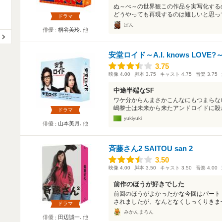
ぬ～べ～の世界観この作品を実写化する
どうやっても再現するのは難しいと思って
ドラマ
ぽん
俳優
桐谷美玲
､他
安堂ロイド～A.I. knows LOVE?
3.75
3.75
映像
4.00
脚本
3.75
キャスト
4.75
音楽
3.75
中途半端なSF
ワケ分からんまさかこんなにもつまらな
嶋黎士は未来から来たアンドロイドに殺さ
ドラマ
yukiyuki
俳優
山本美月
､他
斉藤さん2 SAITOU san 2
3.50
3.50
映像
4.00
脚本
3.50
キャスト
3.50
音楽
4.00
前作のほうが好きでした
前回のほうがよかったかな今回はパート
されましたが、なんとなくしっくりきませ
ドラマ
みかんまろん
俳優
田辺誠一
､他