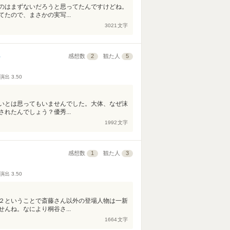
のはまずないだろうと思ってたんですけどね。
たので、まさかの実写...
3021
文字
～
感想数
2
観た人
5
演出
3.50
いとは思ってもいませんでした。大体、なぜ沫
れたんでしょう？優秀...
1992
文字
感想数
1
観た人
3
演出
3.50
２ということで斎藤さん以外の登場人物は一新
んね。なにより桐谷さ...
1664
文字