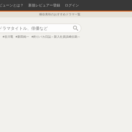
ビューンとは？
新規レビュアー登録
ログイン
桐谷美玲のおすすめドラマ一覧
作品検索
奈
谷川竜
新田純一
釣りバカ日誌～新入社員浜崎伝助～