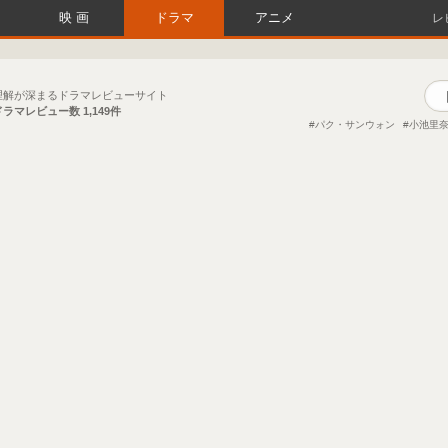
映画
ドラマ
アニメ
レ
理解が深まるドラマレビューサイト
ドラマレビュー数
1,149件
パク・サンウォン
小池里