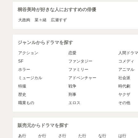
桐谷美玲が好きな人におすすめの俳優
大政絢
菜々緒
広瀬すず
ジャンルからドラマを探す
アクション
恋愛
人間ドラ
SF
ファンタジー
コメディ
ホラー
ファミリー
アニマル
ミュージカル
アドベンチャー
社会派
特撮
戦争
時代劇
歴史
刑事
ヤクザ
職業もの
エロス
その他
販売元からドラマを探す
あ行
か行
さ行
た行
な行
は行