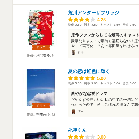
荒川アンダーザブリッジ
4.25
4.25
映像
3.50
脚本
3.50
キャスト
3.50
音楽
3.50
原作ファンからしても最高のキャス
豪華なキャストで期待も裏切らない！原
やって実写化…？あの雰囲気を出せるの…
ドラマ
あや
俳優
桐谷美玲
､他
夏の恋は虹色に輝く
5.00
5.00
映像
5.00
脚本
5.00
キャスト
5.00
音楽
5.00
爽やかな恋愛ドラマ
だめんず松潤もいい私の中での松潤はど
強かったので、落ちこぼれの役なんて想像で
ドラマ
ぽん
俳優
桐谷美玲
､他
死神くん
3.00
3.00