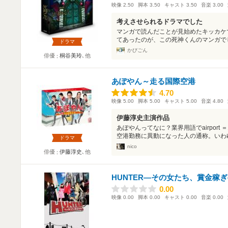
映像
2.50
脚本
3.50
キャスト
3.50
音楽
3.00
考えさせられるドラマでした
マンガで読んだことが見始めたキッカケ
てあったのが、この死神くんのマンガでし
ドラマ
かびごん
俳優
桐谷美玲
､他
あぽやん～走る国際空港
4.70
4.70
映像
5.00
脚本
5.00
キャスト
5.00
音楽
4.80
伊藤淳史主演作品
あぽやんってなに？業界用語でairpor
空港勤務に異動になった人の通称。いわゆ
ドラマ
nico
俳優
伊藤淳史
､他
HUNTER―その女たち、賞金稼
0.00
0.00
映像
0.00
脚本
0.00
キャスト
0.00
音楽
0.00