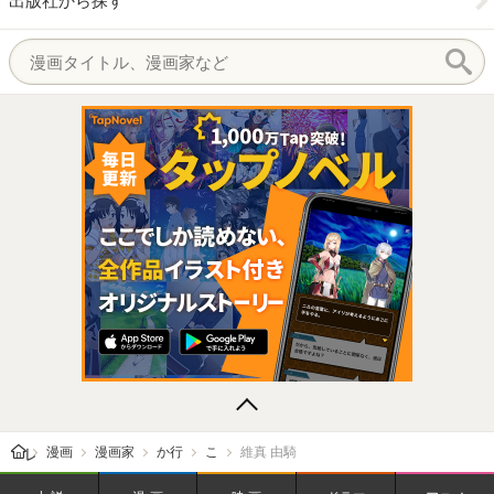
出版社から探す
レビューン トップ
漫画
漫画家
か行
こ
維真 由騎