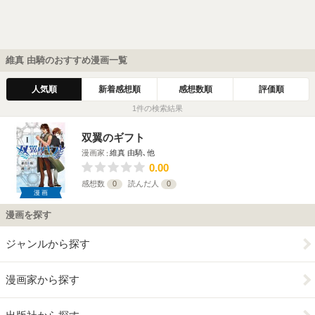
維真 由騎のおすすめ漫画一覧
人気順
新着感想順
感想数順
評価順
1件の検索結果
双翼のギフト
漫画家
維真 由騎､他
0.00
感想数
0
読んだ人
0
漫画
漫画を探す
ジャンルから探す
漫画家から探す