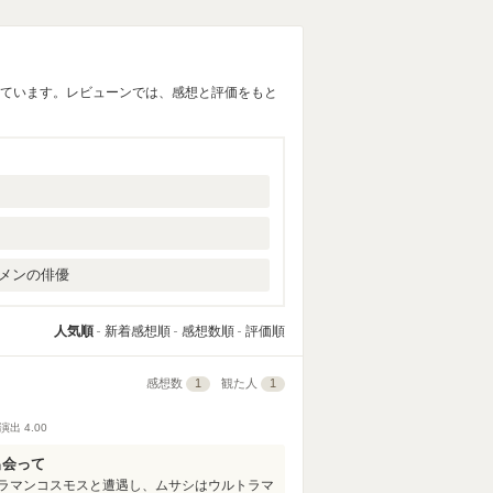
しています。レビューンでは、感想と評価をもと
メンの俳優
人気順
新着感想順
感想数順
評価順
感想数
1
観た人
1
演出
4.00
出会って
ラマンコスモスと遭遇し、ムサシはウルトラマ