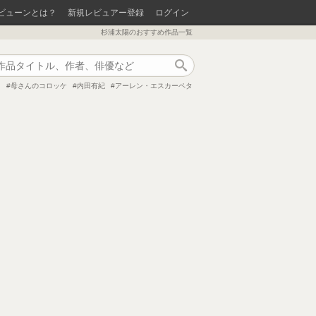
ビューンとは？
新規レビュアー登録
ログイン
杉浦太陽のおすすめ作品一覧
作品検索
ト
母さんのコロッケ
内田有紀
アーレン・エスカーペタ