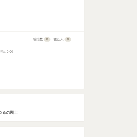
感想数
0
観た人
0
演出
0.00
つるの剛士