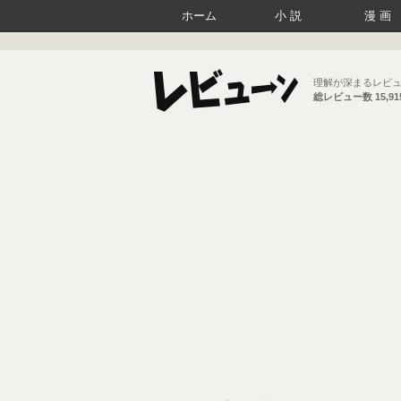
ホーム
小説
漫画
理解が深まるレビ
総レビュー数
15,9