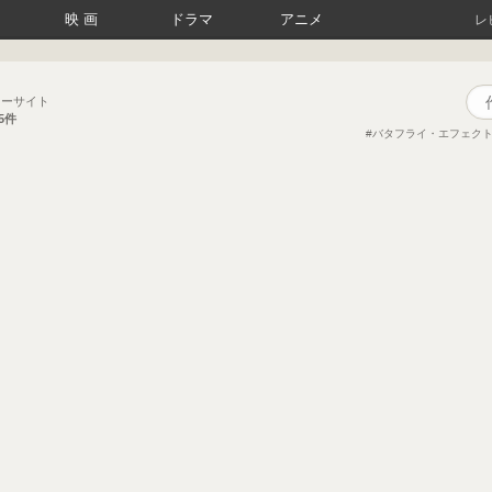
映画
ドラマ
アニメ
レ
ューサイト
15件
バタフライ・エフェク