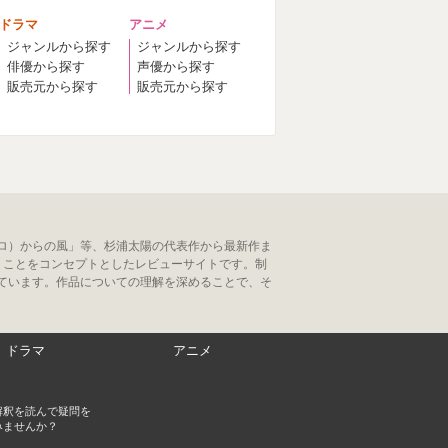
ドラマ
アニメ
ジャンルから探す
ジャンルから探す
俳優から探す
声優から探す
販売元から探す
販売元から探す
ロ）からの風」等、杉浦太陽の代表作から最新作ま
」ことをコンセプトとしたレビューサイトです。制
ています。作品についての理解を深めることで、そ
ドラマ
アニメ
解釈を読んで疑問を
みませんか？