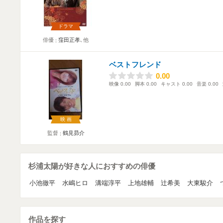
ドラマ
俳優
窪田正孝
､他
ベストフレンド
0.00
0.00
映像
0.00
脚本
0.00
キャスト
0.00
音楽
0.00
映画
監督
鶴見昴介
杉浦太陽が好きな人におすすめの俳優
小池徹平
水嶋ヒロ
溝端淳平
上地雄輔
辻希美
大東駿介
作品を探す