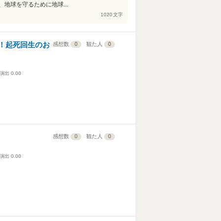
地球を守るために地球...
1020
文字
！起死回生のお
感想数
0
観た人
0
演出
0.00
感想数
0
観た人
0
演出
0.00