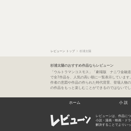
レビューン トップ
杉浦太陽
杉浦太陽のおすすめ作品ならレビューン
「ウルトラマンコスモス」「劇場版 ナニワ金融道
で全7作品を、人気の高い順に一覧表示しています
作者の意図や作品の作られた時代背景、登場人物の
の作品をもっと楽しむことができるのではないでし
ホーム
小説
レビューンは、作品につ
小説・漫画・映画・ドラ
解決することでよりいっ