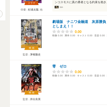
ンコスモスに真の勇者となる約束を抱き、
ドラマ
。
bin
俳優
杉浦太陽
､他
作品検索
劇場版 ナニワ金融道 灰原勝負
としまえ！！
0.00
0.00
映像
0.00
脚本
0.00
キャスト
0.00
音楽
0.00
映画
監督
茅根隆史
零 ゼロ
0.00
0.00
映像
0.00
脚本
0.00
キャスト
0.00
音楽
0.00
映画
監督
井出良英