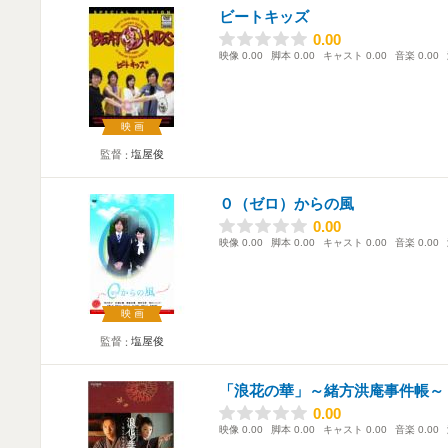
ビートキッズ
0.00
0.00
映像
0.00
脚本
0.00
キャスト
0.00
音楽
0.00
映画
監督
塩屋俊
０（ゼロ）からの風
0.00
0.00
映像
0.00
脚本
0.00
キャスト
0.00
音楽
0.00
映画
監督
塩屋俊
「浪花の華」～緒方洪庵事件帳～
0.00
0.00
映像
0.00
脚本
0.00
キャスト
0.00
音楽
0.00