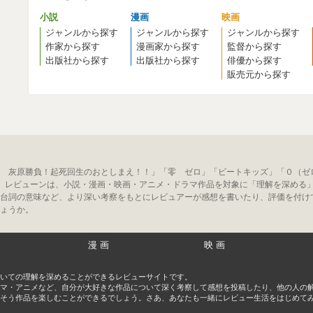
小説
漫画
映画
ジャンルから探す
ジャンルから探す
ジャンルから探す
作家から探す
漫画家から探す
監督から探す
出版社から探す
出版社から探す
俳優から探す
販売元から探す
 灰原勝負！起死回生のおとしまえ！！」「零 ゼロ」「ビートキッズ」「０（ゼ
。レビューンは、小説・漫画・映画・アニメ・ドラマ作品を対象に「理解を深める
台詞の意味など、より深い考察をもとにレビュアーが感想を書いたり、評価を付け
ょうか。
漫画
映画
いての理解を深めることができるレビューサイトです。
マ・アニメなど、自分が大好きな作品について深く考察して感想を投稿したり、他の人の
そう作品を楽しむことができるでしょう。さあ、あなたも一緒にレビュー生活をはじめて