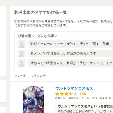
杉浦太陽のおすすめ作品一覧
杉浦太陽の代表作から最新作まで全7作品を、人気の高い順に一覧表示
におすすめの作品をご紹介しています。
杉浦太陽ってどんな俳優？
戦闘ヒーローのイメージが強く、爽やかで明るい俳優。
育メンパパで可愛らしい雰囲気のある人です
辻ちゃんの旦那さんで、料理が上手なイケメンで、イク
全
7
件中 1～7件を表示
ウルトラマンコスモス
3.50
3.50
映像
3.50
脚本
3.50
キャスト
2.00
音楽
3.00
ウルトラマンコスモスという名作に
本当の強さとは何か春野ムサシがウルト