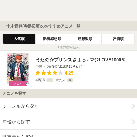
一十木音也(寺島拓篤)のおすすめアニメ一覧
人気順
新着感想順
感想数順
評価順
1件の検索結果
うたの☆プリンスさまっ♪ マジLOVE1000％
声優
七海春歌(沢城みゆき)､他
4.25
感想数
4
観た人
9
アニメ
アニメを探す
ジャンルから探す
声優から探す