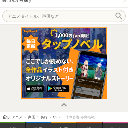
販売元から探す
レビューン トップ
アニメ
声優
あ行
い
一十木音也(寺島拓篤)