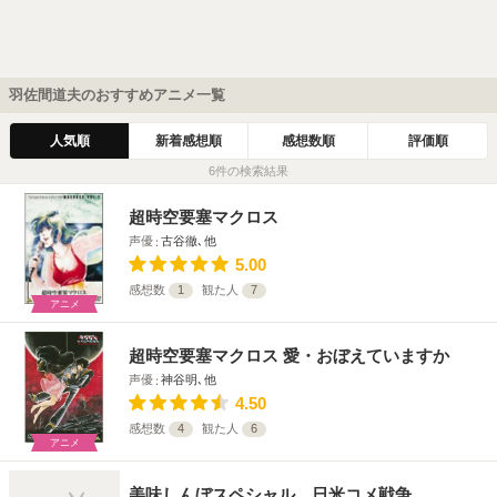
羽佐間道夫のおすすめアニメ一覧
人気順
新着感想順
感想数順
評価順
6件の検索結果
超時空要塞マクロス
声優
古谷徹､他
5.00
感想数
1
観た人
7
アニメ
超時空要塞マクロス 愛・おぼえていますか
声優
神谷明､他
4.50
感想数
4
観た人
6
アニメ
美味しんぼスペシャル 日米コメ戦争