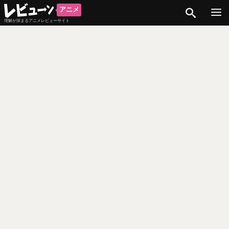
検索
アニメ
理解が深まるアニメレビューサイト