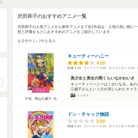
子
沢田和子のおすすめアニメ一覧
沢田和子の人気アニメから新作アニメまで全2作品を、人気の高い順に
想と評価をもとにおすすめのアニメをご紹介しています。
全
2
件中 1～2件を表示
キューティーハニー
4.00
4.00
映像
4.00
ストーリー
4.00
キャラクター
4.00
。
美少女と美女の間くらいなかわいさ
作品検索
キューティーハニーはくせになる。あの
江威子さんという方が演じられたキャラク
アニメ
ＣＵＲＥ
声優
増山江威子
､他
ドン・チャック物語
0.00
0.00
映像
0.00
ストーリー
0.00
キャラクター
0.00