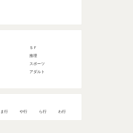
ＳＦ
推理
スポーツ
アダルト
ま行
や行
ら行
わ行