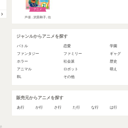
アニメ
声優
沢田和子
､他
ジャンルからアニメを探す
バトル
恋愛
学園
ファンタジー
ファミリー
ギャグ
ホラー
社会派
歴史
アニマル
ロボット
萌え
BL
その他
販売元からアニメを探す
あ行
か行
さ行
た行
な行
は行
子