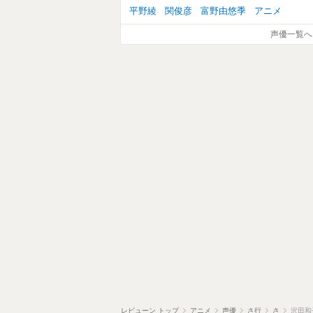
平野綾
関俊彦
富野由悠季
アニメ
声優一覧へ
レビューン トップ
アニメ
声優
さ行
さ
沢田和