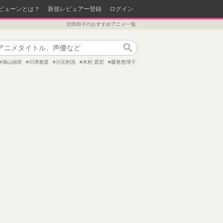
ビューンとは？
新規レビュアー登録
ログイン
沢田和子のおすすめアニメ一覧
作品検索
湖山禎崇
川津泰彦
川元利浩
木村 貴宏
藤巻恵理子