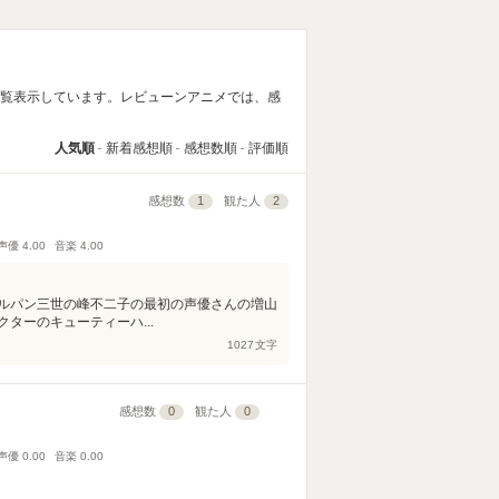
一覧表示しています。レビューンアニメでは、感
人気順
新着感想順
感想数順
評価順
感想数
1
観た人
2
声優
4.00
音楽
4.00
ルパン三世の峰不二子の最初の声優さんの増山
ターのキューティーハ...
1027
文字
感想数
0
観た人
0
声優
0.00
音楽
0.00