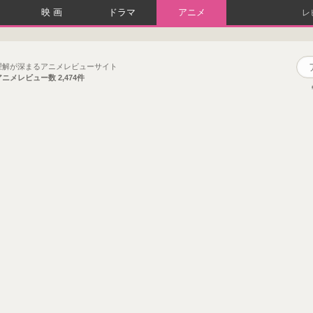
映画
ドラマ
アニメ
レ
理解が深まるアニメレビューサイト
アニメレビュー数
2,474件