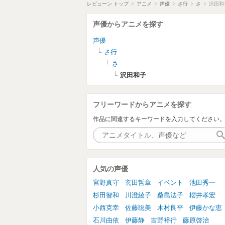
レビューン トップ
アニメ
声優
さ行
さ
沢田和
声優からアニメを探す
声優
さ行
さ
沢田和子
フリーワードからアニメを探す
作品に関連するキーワードを入力してください
人気の声優
宮野真守
玄田哲章
イベント
池田秀一
杉田智和
川澄綾子
桑島法子
櫻井孝宏
小西克幸
佐藤聡美
木村良平
伊藤かな恵
石川由依
伊藤静
吉野裕行
藤原啓治