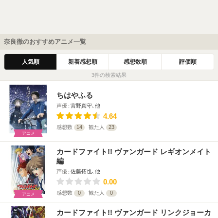
奈良徹のおすすめアニメ一覧
人気順
新着感想順
感想数順
評価順
3件の検索結果
ちはやふる
声優
宮野真守､他
4.64
感想数
14
観た人
23
アニメ
カードファイト!! ヴァンガード レギオンメイト
編
声優
佐藤拓也､他
0.00
感想数
0
観た人
0
アニメ
カードファイト!! ヴァンガード リンクジョーカ