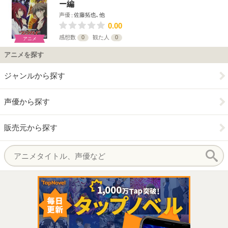
ー編
声優
佐藤拓也､他
0.00
感想数
0
観た人
0
アニメ
アニメを探す
ジャンルから探す
声優から探す
販売元から探す