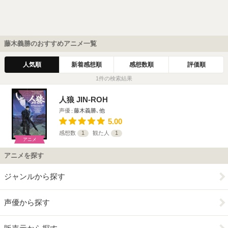
藤木義勝のおすすめアニメ一覧
人気順
新着感想順
感想数順
評価順
1件の検索結果
人狼 JIN-ROH
声優
藤木義勝､他
5.00
感想数
1
観た人
1
アニメ
アニメを探す
ジャンルから探す
声優から探す