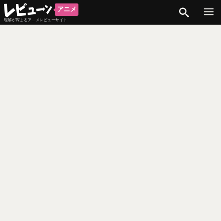
検索
アニメ
理解が深まるアニメレビューサイト