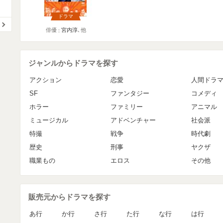
ドラマ
俳優
宮内淳
､他
ジャンルからドラマを探す
アクション
恋愛
人間ドラ
SF
ファンタジー
コメディ
ホラー
ファミリー
アニマル
ミュージカル
アドベンチャー
社会派
特撮
戦争
時代劇
歴史
刑事
ヤクザ
職業もの
エロス
その他
販売元からドラマを探す
あ行
か行
さ行
た行
な行
は行