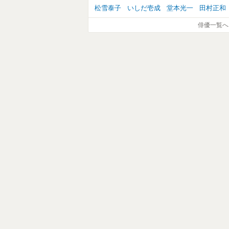
松雪泰子
いしだ壱成
堂本光一
田村正和
俳優一覧へ