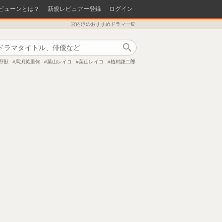
ビューンとは？
新規レビュアー登録
ログイン
宮内淳のおすすめドラマ一覧
作品検索
野獣
馬渕英里何
葉山レイコ
葉山レイコ
植村謙二郎