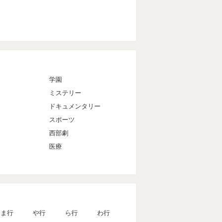
マ
学園
ミステリー
ドキュメンタリー
スポーツ
西部劇
医療
ま行
や行
ら行
わ行