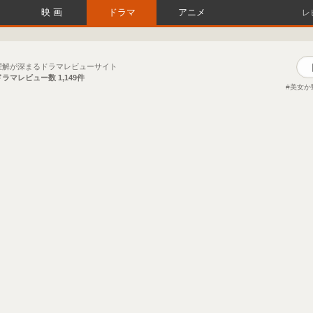
映画
ドラマ
アニメ
レ
理解が深まるドラマレビューサイト
ドラマレビュー数
1,149件
美女か