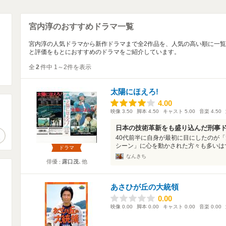
宮内淳のおすすめドラマ一覧
宮内淳の人気ドラマから新作ドラマまで全2作品を、人気の高い順に一
と評価をもとにおすすめのドラマをご紹介しています。
全
2
件中 1～2件を表示
太陽にほえろ!
4.00
4.00
映像
3.50
脚本
4.50
キャスト
5.00
音楽
4.50
。
日本の技術革新をも盛り込んだ刑事
作品検索
40代前半に自身が最初に目にしたのが
シーン」に心を動かされた方々も多いはず
ドラマ
なんきち
俳優
露口茂
､他
あさひが丘の大統領
0.00
0.00
映像
0.00
脚本
0.00
キャスト
0.00
音楽
0.00