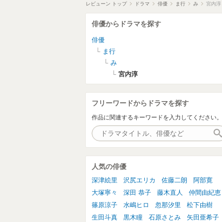
レビューン トップ
ドラマ
俳優
ま行
み
宮内淳
俳優からドラマを探す
俳優
ま行
み
宮内淳
フリーワードからドラマを探す
作品に関連するキーワードを入力してください
人気の俳優
深津絵里
沢尻エリカ
佐藤二朗
阿部寛
大塚寧々
深田 恭子
藤木直人
仲間由紀恵
篠原涼子
水嶋ヒロ
忽那汐里
松下由樹
生田斗真
黒木瞳
石原さとみ
矢田亜希子