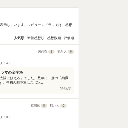
覧表示しています。レビューンドラマでは、感想
人気順
新着感想順
感想数順
評価順
感想数
2
観た人
6
演出
4.00
ドラマの金字塔
「太陽にほえろ」でした。数年に一度の「殉職
。当初の劇中車はスポン...
529
文字
感想数
0
観た人
0
演出
0.00