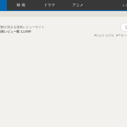
映画
ドラマ
アニメ
レ
理解が深まる漫画レビューサイト
漫画レビュー数
3,139件
たもり ただぢ
アオハ