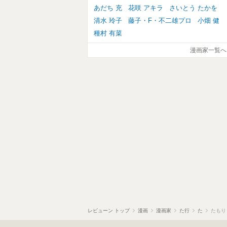
あだち 充
花咲 アキラ
さいとう たかを
清水 玲子
藤子・F・不二雄プロ
小畑 健
種村 有菜
漫画家一覧へ
レビューン トップ
漫画
漫画家
た行
た
たもり