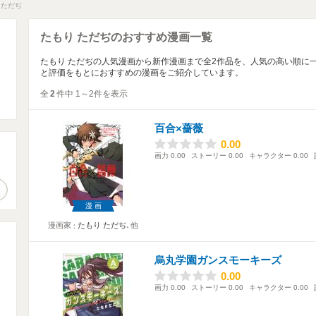
 ただぢ
たもり ただぢのおすすめ漫画一覧
たもり ただぢの人気漫画から新作漫画まで全2作品を、人気の高い順に
と評価をもとにおすすめの漫画をご紹介しています。
全
2
件中 1～2件を表示
百合×薔薇
0.00
0.00
画力
0.00
ストーリー
0.00
キャラクター
0.00
。
作品検索
漫画
漫画家
たもり ただぢ
､他
烏丸学園ガンスモーキーズ
0.00
0.00
画力
0.00
ストーリー
0.00
キャラクター
0.00