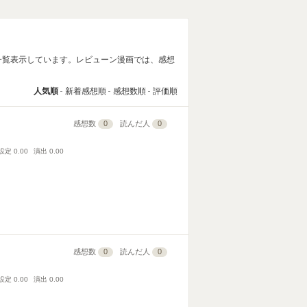
一覧表示しています。レビューン漫画では、感想
人気順
新着感想順
感想数順
評価順
感想数
0
読んだ人
0
設定
0.00
演出
0.00
感想数
0
読んだ人
0
設定
0.00
演出
0.00