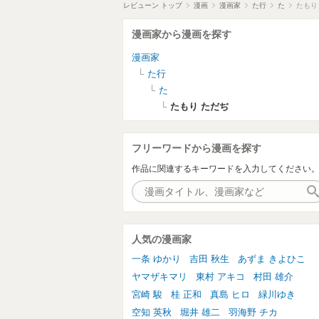
レビューン トップ
漫画
漫画家
た行
た
たもり
漫画家から漫画を探す
漫画家
た行
た
たもり ただぢ
フリーワードから漫画を探す
作品に関連するキーワードを入力してください
人気の漫画家
一条 ゆかり
吉田 秋生
あずま きよひこ
ヤマザキマリ
東村 アキコ
村田 雄介
宮崎 駿
桂 正和
真島 ヒロ
緑川ゆき
空知 英秋
堀井 雄二
羽海野 チカ