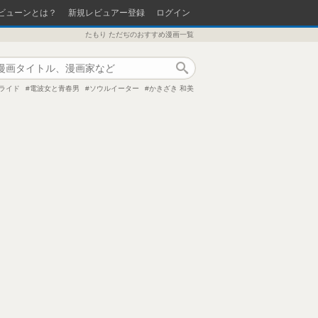
ビューンとは？
新規レビュアー登録
ログイン
たもり ただぢのおすすめ漫画一覧
作品検索
ライド
電波女と青春男
ソウルイーター
かきざき 和美