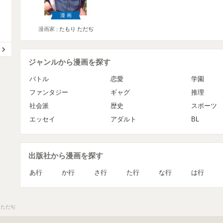
漫画
漫画家
たもり ただぢ
ジャンルから漫画を探す
バトル
恋愛
学園
ファンタジー
ギャグ
推理
社会派
歴史
スポーツ
エッセイ
アダルト
BL
出版社から漫画を探す
あ行
か行
さ行
た行
な行
は行
 ただぢ