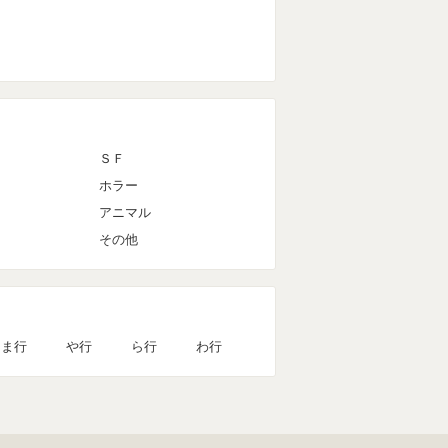
ＳＦ
ホラー
アニマル
その他
ま行
や行
ら行
わ行