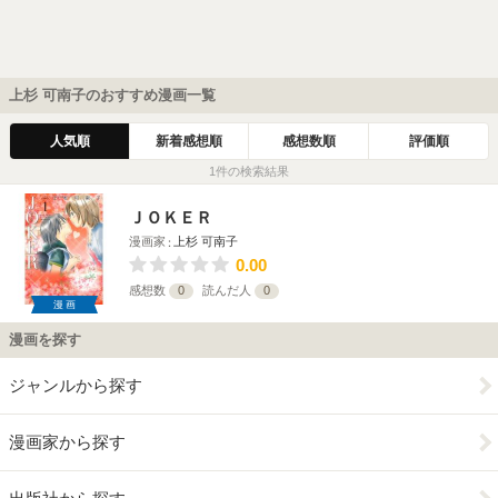
上杉 可南子のおすすめ漫画一覧
人気順
新着感想順
感想数順
評価順
1件の検索結果
ＪＯＫＥＲ
漫画家
上杉 可南子
0.00
感想数
0
読んだ人
0
漫画
漫画を探す
ジャンルから探す
漫画家から探す