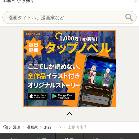
出版社から探す
レビューン トップ
漫画
漫画家
あ行
う
上杉 可南子